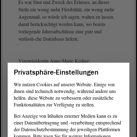
Es war Sinn und Zweck des Erlasses, an dieser
Stelle ein wenig mehr Flexibilität, ein wenig mehr
Augenmaß, so würde ich sagen, walten zu lassen,
damit berücksichtigt werden kann, wo bereits
vorliegende Jahresabschlüsse eine gute und
verlässli-che Datenbasis liefern.
Vizepräsidentin Anne-Marie Keding:
Privatsphäre-Einstellungen
Herr Scharfenort, eine Nachfrage?
Wir nutzen Cookies auf unserer Website. Einige von
ihnen sind technisch notwendig, während andere uns
Jan Scharfenort (AfD):
helfen, diese Website zu verbessern oder zusätzliche
Funktionalitäten zur Verfügung zu stellen.
Ihre Intention verstehe ich natürlich. Trotzdem
Bei Anzeige von Inhalten externer Medien kann es zu
möchte ich nachfragen: Sehen Sie nicht die Gefahr,
einer Datenübertragung und -verarbeitung entsprechend
dass, wenn das bei den Kommunen Schule macht,
der Datenschutzbestimmung der jeweiligen Plattformen
die Geschwindigkeit, die Aufholgeschwindigkeit
kommen. Bitte lesen Sie für weitere Informationen