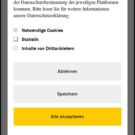
der Datenschutzbestimmung der jeweiligen Plattformen
kommen. Bitte lesen Sie für weitere Informationen
unsere Datenschutzerklärung.
Vizepräsidentin Anne-Marie Keding:
Notwendige Cookies
Herr Erben.
Statistik
Inhalte von Drittanbietern
Rüdiger Erben (SPD):
Ablehnen
Das heißt, an den 1,65 Millionen € ist kein
Klebezettel angebracht, auf dem steht: Diese Mittel
sind für Weißenfels.
Speichern
Dr. Tamara Zieschang (Ministerin für Inneres und
Sport):
Alle akzeptieren
Der Haushaltsgesetzgeber hat schon