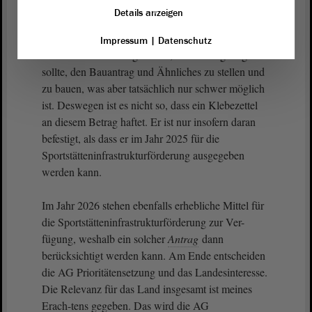
Entscheidungen getroffen und gesagt: Die Mittel
Details anzeigen
dürfen im Jahr 2025 für die
Sportstätteninfrastrukturförderung genutzt werden,
Impressum
|
Datenschutz
und zwar in dem Augenblick, in dem es gelingen
sollte, den Bauantrag und Ähnliches zu stellen und
zu bauen, was aber tatsächlich nur schwer möglich
ist. Deswegen ist es nicht so, dass ein Klebezettel
an diesem Betrag haftet. Er ist nur insofern daran
befestigt, als dass er im Jahr 2025 für die
Sportstätteninfrastrukturförderung ausgegeben
werden kann.
Im Jahr 2026 stehen ebenfalls erhebliche Mittel für
die Sportstätteninfrastrukturförderung zur Ver-
fügung, weshalb ein solcher
Antrag
dann
berücksichtigt werden kann. Am Ende entscheiden
die AG Prioritätensetzung und das Landesinteresse.
Die Relevanz für das Land insgesamt ist meines
Erach-tens gegeben. Das wird die AG