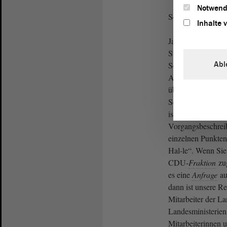
Notwend
Sebastian Strieg
Inhalte 
Ja, ich habe eine 
Staatsminister, hie
Abl
Schreiben an irge
Auskunft der
Land
übermittelt haben,
Schreiben, das im
ist, das Belange d
Vorgangsbeschreib
einzelnen Punkten
Hal-le“. Wenn Sie
CDU-
Fraktion
zu
es eine
Anfrage
au
dann ist unsere Re
Mitarbeiter der L
Landesministerien 
Mitarbeiterinnen 