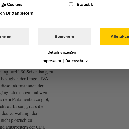
ige Cookies
Statistik
el (GRÜNE):
von Drittanbietern
Nachfrage. - Herr
rbei ist nicht ein normales
ehnen
Speichern
Alle akze
nd-einen Dritten berührt. Nach
esregierung
, die Sie uns
 handelt es sich um ein
Details anzeigen
 Finanzministerium entstanden
Impressum
|
Datenschutz
es Parlaments berührt, eine
ung, wohl 50 Seiten lang, zu
 bezüglich der Frage „JVA
 diese Informationen der
gänglich machen und wenn
s dem Parlament dazu gibt,
chtsauffassung, dass die
andes-verwaltung, der
nicht plötzlich zu
und Mitarbeitern der CDU-