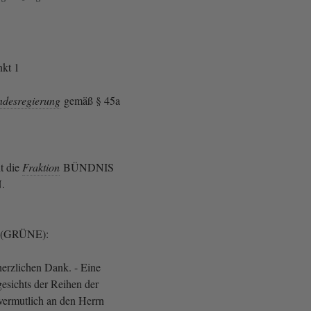
kt 1
ndesregierung
gemäß § 45a
t die
Fraktion
BÜNDNIS
N.
el (GRÜNE):
herzlichen Dank. - Eine
gesichts der Reihen der
ermutlich an den Herrn