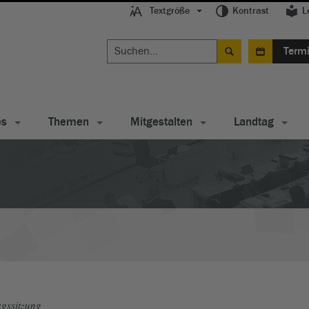
Textgröße
Kontrast
L
Term
es
Themen
Mitgestalten
Landtag
gssitzung