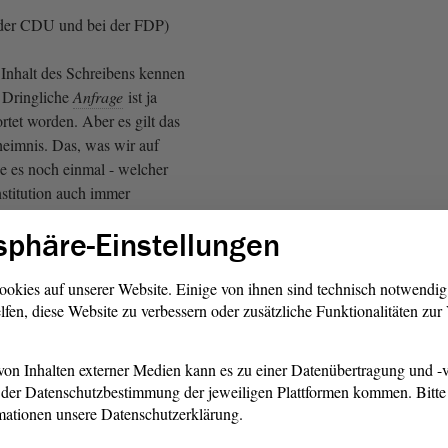
der CDU und bei der FDP)
Inhalt des Schreibens kennen
e Dringliche
Anfrage
ist ja
tet worden. Aber es gilt das
heimnis. Das, was wir auf
ge es noch einmal - welcher
nstitution auch immer
en wir nicht ohne Zustimmung
sphäre-Einstellungen
raus.
CDU und bei der FDP)
ookies auf unserer Website. Einige von ihnen sind technisch notwendi
lfen, diese Website zu verbessern oder zusätzliche Funktionalitäten zu
Anne-Marie Keding:
on Inhalten externer Medien kann es zu einer Datenübertragung und -v
der Datenschutzbestimmung der jeweiligen Plattformen kommen. Bitte 
eine Nachfrage.
mationen unsere Datenschutzerklärung.