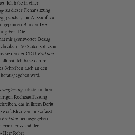
tet. Ich habe in einer
ge
zu dieser Plenar-sitzung
ung
gebeten, mir Auskunft zu
n geplanten Bau der JVA
zu geben. Die
at mir geantwortet, Bezug
hreiben - 50 Seiten soll es in
das sie der der CDU-
Fraktion
ellt hat. Ich habe darum
ses Schreiben auch an den
 herausgegeben wird.
esregierung
, ob sie an ihrer -
 irrigen Rechtsauffassung
Schreiben, das in ihrem Beritt
zweifelsfrei von ihr verfasst
e
Fraktion
herausgegeben
Informationsstand der
 - Herr Robra.