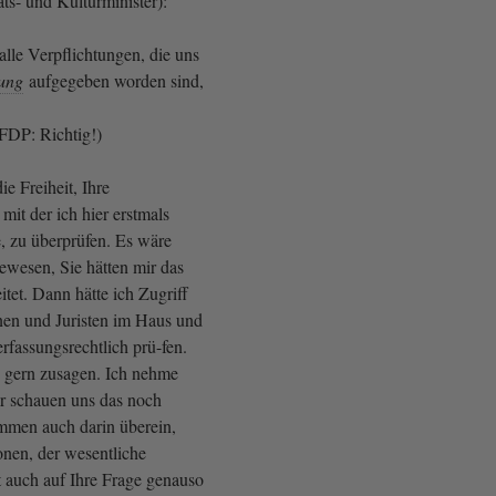
ats- und Kulturminister):
alle Verpflichtungen, die uns
ung
aufgegeben worden sind,
FDP: Richtig!)
e Freiheit, Ihre
mit der ich hier erstmals
e, zu überprüfen. Es wäre
gewesen, Sie hätten mir das
eitet. Dann hätte ich Zugriff
nnen und Juristen im Haus und
rfassungsrechtlich prü-fen.
n gern zusagen. Ich nehme
ir schauen uns das noch
immen auch darin überein,
onen, der wesentliche
t auch auf Ihre Frage genauso