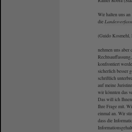
Rainer Robra (Sta
Wir halten uns an 
die
Landesverfass
(Guido Kosmehl, 
nehmen uns aber di
Rechtsauffassung, 
konfrontiert werd
sicherlich besser 
schriftlich unterbr
auf meine Juristi
wir könnten das ve
Das will ich Ihne
Ihre Frage mit. W
einmal an. Wir st
dass die Informati
Informationsgehal