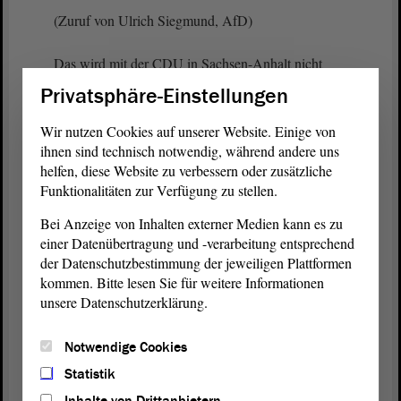
(Zuruf von Ulrich Siegmund, AfD)
Das wird mit der CDU in Sachsen-Anhalt nicht
machbar sein.
Privatsphäre-Einstellungen
(Zustimmung bei der CDU - Ulrich Siegmund,
Wir nutzen Cookies auf unserer Website. Einige von
AfD: Bis zur Wahl!)
ihnen sind technisch notwendig, während andere uns
helfen, diese Website zu verbessern oder zusätzliche
Funktionalitäten zur Verfügung zu stellen.
Wir wollen und wir werden sicherstellen, dass die
Mittel für investive Maßnahmen aufgewandt wer-
Bei Anzeige von Inhalten externer Medien kann es zu
den.
einer Datenübertragung und -verarbeitung entsprechend
der Datenschutzbestimmung der jeweiligen Plattformen
Damit kommen wir auch schon zu dem 500-
kommen. Bitte lesen Sie für weitere Informationen
Milliarden-€-Paket, das in die Infrastruktur fließen
unsere Datenschutzerklärung.
soll. Ich denke, niemand in diesem Parlament wird
die Notwendigkeit eines gut ausgebauten Verkehrs-
Notwendige Cookies
netzes anzweifeln. Vernünftige Straßen und
Statistik
Schienen sind natürlich ein entscheidender