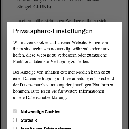
Striegel, GRÜNE)
In einer unübersichtlichen Weltlage entfalten sich
immer mehr Konflikte. Auf der einen Seite stehen
Privatsphäre-Einstellungen
Staaten, die nach innen autoritär ausgerichtet und
nach außen aggressiv sind. Auf der anderen Seite
Wir nutzen Cookies auf unserer Website. Einige von
stehen demokratische Rechtsstaaten, die das
ihnen sind technisch notwendig, während andere uns
helfen, diese Website zu verbessern oder zusätzliche
Selbstbestimmungsrecht und die völkerrechtlich ga-
Funktionalitäten zur Verfügung zu stellen.
rantierten Grenzen respektieren. Europa geht den
Weg des Autoritarismus nicht mit.
Bei Anzeige von Inhalten externer Medien kann es zu
einer Datenübertragung und -verarbeitung entsprechend
(Zustimmung bei der SPD, bei den GRÜNEN und
der Datenschutzbestimmung der jeweiligen Plattformen
von Andreas Silbersack, FDP)
kommen. Bitte lesen Sie für weitere Informationen
unsere Datenschutzerklärung.
Wir werden demokratisch bleiben und wir werden
dafür kämpfen. Auch dafür ist die Änderung des
Notwendige Cookies
Grundgesetzes ein deutliches Signal.
Statistik