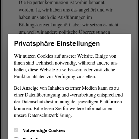
Die Expertenkommission ist vorhin benannt
worden. Ja, wir haben uns das angehört und wir
haben uns auch die Ausführungen im
Bildungskonvent angehört, aber wir setzen es nicht
um, weil wir andere politische Überzeugungen
haben. Uns nutzt kein Expertenrat, der uns Dinge
Privatsphäre-Einstellungen
ins Stammbuch schreibt, die wir dann nicht
umsetzen, weil unsere eigene politische
Wir nutzen Cookies auf unserer Website. Einige von
Überzeugung etwas anderes sagt.
ihnen sind technisch notwendig, während andere uns
helfen, diese Website zu verbessern oder zusätzliche
Funktionalitäten zur Verfügung zu stellen.
Genau deshalb macht es Sinn, mit einem Bürgerrat
in die Bevölkerung hineinzuhorchen, was
Bei Anzeige von Inhalten externer Medien kann es zu
gesellschaftlich breit getragen zur
einer Datenübertragung und -verarbeitung entsprechend
Weiterentwicklung von Schule möglich wäre;
der Datenschutzbestimmung der jeweiligen Plattformen
genau deshalb, weil wir an dieser Stelle weder
kommen. Bitte lesen Sie für weitere Informationen
Kompromisse noch in irgendeiner Form einen
unsere Datenschutzerklärung.
Konsens finden werden, und zwar aufgrund unserer
politischen Überzeugung.
Notwendige Cookies