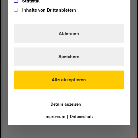
Statistik
(Beifall bei den GRÜNEN)
Inhalte von Drittanbietern
Vizepräsidentin Anne-Marie Keding:
Ablehnen
Es gibt eine Zwischenintervention von Herrn
Borchert. - Herr Borchert, bitte schön.
Speichern
Carsten Borchert (CDU):
Alle akzeptieren
Ich möchte ganz kurz ergänzen. Sie sehen doch,
wie toll es ist, wenn man von unten kommt und
dann weiß, was es wert ist, wenn man sich
Details anzeigen
hochgearbeitet hat, und das kann jeder.
Impressum
|
Datenschutz