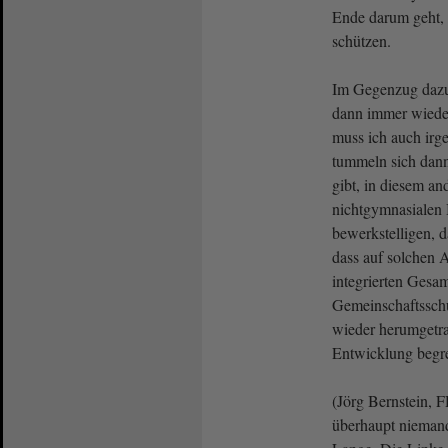
Ende darum geht, 
schützen.
Im Gegenzug dazu 
dann immer wieder
muss ich auch irg
tummeln sich dann
gibt, in diesem a
nichtgymnasialen 
bewerkstelligen, d
dass auf solchen 
integrierten Gesa
Gemeinschaftssch
wieder herumgetra
Entwicklung begre
(Jörg Bernstein, 
überhaupt niemand