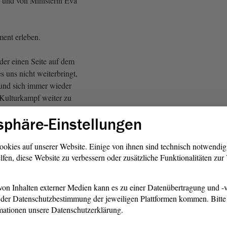
 und von Ministerin Eva
ent erleben.
der einen Seite auf dem
s uns nicht weiterbringt,
und sich immer wieder
Kulturkampf weiter zu
 anderen Seite ist das
sphäre-Einstellungen
was das gegliederte
ahrzehnten liefert, überhaupt
ellend. Wir können nicht immer
ookies auf unserer Website. Einige von ihnen sind technisch notwendi
lfen, diese Website zu verbessern oder zusätzliche Funktionalitäten zu
esordnung
übergehen und
 so.
on Inhalten externer Medien kann es zu einer Datenübertragung und -v
 war der schon erwähnte
der Datenschutzbestimmung der jeweiligen Plattformen kommen. Bitte 
in wesentlicher Ansatz, den
mationen unsere Datenschutzerklärung.
nz, ganz wenigen