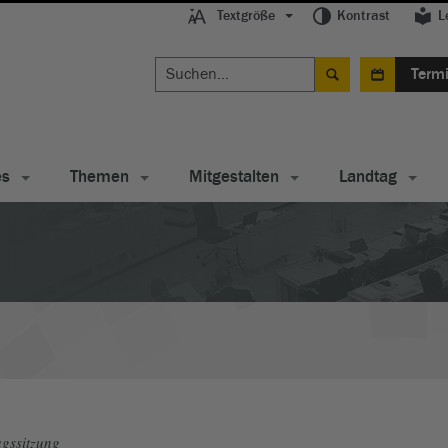
Textgröße
Kontrast
L
Term
es
Themen
Mitgestalten
Landtag
gssitzung