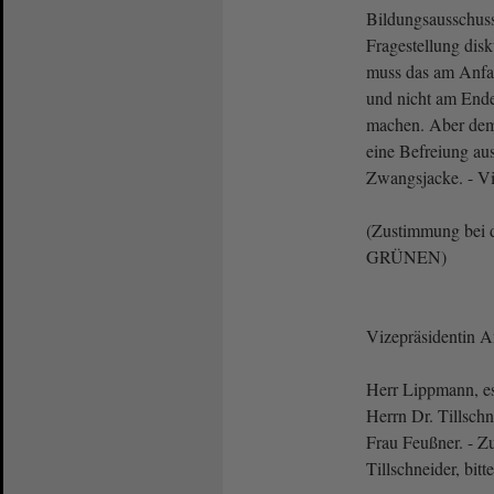
Bildungsausschuss 
Fragestellung disk
muss das am Anfa
und nicht am End
machen. Aber dem
eine Befreiung aus
Zwangsjacke. - V
(Zustimmung bei d
GRÜNEN)
Vizepräsidentin 
Herr Lippmann, es 
Herrn Dr. Tillsch
Frau Feußner. - Z
Tillschneider, bitte