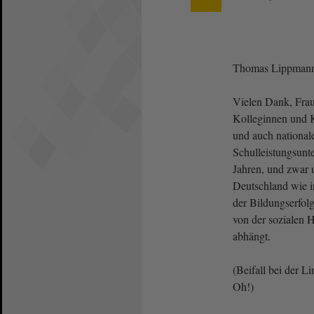
Thomas Lippmann
Vielen Dank, Frau
Kolleginnen und K
und auch national
Schulleistungsunt
Jahren, und zwar u
Deutschland wie 
der Bildungserfol
von der sozialen 
abhängt.
(Beifall bei der L
Oh!)