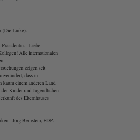
 (Die Linke):
 Präsidentin. - Liebe
ollegen! Alle internationalen
en
ersuchungen zeigen seit
nverändert, dass in
in kaum einem anderen Land
g der Kinder und Jugendlichen
Herkunft des Elternhauses
inken - Jörg Bernstein, FDP: