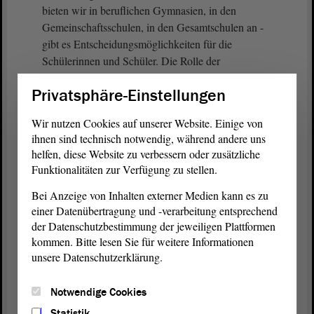
bieten wir in beruflichen Gymnasien, in den
Gemeinschaftsschulen, in den Gesamtschulen an -
gibt es Entscheidungsmöglichkeiten für die
Schülerinnen und Schüler. Die Rolle der
Gemeinschaftsschulen im Bildungssystem - wir
Privatsphäre-Einstellungen
diskutieren darüber sehr viel, auch im
Bildungsausschuss - brauche ich hier nicht noch
Wir nutzen Cookies auf unserer Website. Einige von
einmal anzuführen.
ihnen sind technisch notwendig, während andere uns
helfen, diese Website zu verbessern oder zusätzliche
Die Wahlmöglichkeiten - das will ich jetzt
Funktionalitäten zur Verfügung zu stellen.
erwähnen - für längeres gemeinsames Lernen
Bei Anzeige von Inhalten externer Medien kann es zu
bestehen also im Land Sachsen-Anhalt, ebenso die
einer Datenübertragung und -verarbeitung entsprechend
Option einer frühzeitigen Differenzierung. Beide
der Datenschutzbestimmung der jeweiligen Plattformen
Wege sollten, glaube ich, allen offenstehen.
kommen. Bitte lesen Sie für weitere Informationen
Deshalb lehnen wir die Einrichtung eines
unsere Datenschutzerklärung.
Bürgerbeirates zu diesem Thema ab. Einen solchen
halten wir nicht für notwendig. Im Übrigen haben
Notwendige Cookies
wir genügend andere Gremien; ich habe sie
aufgezählt. - Vielen Dank.
Statistik