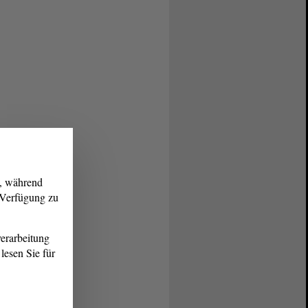
g, während
r Verfügung zu
erarbeitung
lesen Sie für