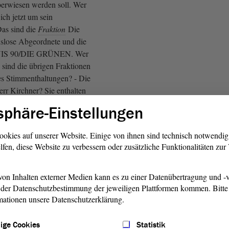
erwiesen werden soll. Wer
 ich jetzt um sein
Das sind die
Fraktion
Die
onslose Abgeordnete und die
S 90/DIE GRÜNEN. Wer
 sind die übrigen Fraktionen
es Stimmenthaltungen? - Die
Herr Kirchner? Sie enthalten
sphäre-Einstellungen
 AfD: Nein!)
ookies auf unserer Website. Einige von ihnen sind technisch notwendi
lfen, diese Website zu verbessern oder zusätzliche Funktionalitäten zu
ie Überweisung in den
eres und Sport mehrheitlich
on Inhalten externer Medien kann es zu einer Datenübertragung und -v
der Datenschutzbestimmung der jeweiligen Plattformen kommen. Bitte 
mationen unsere Datenschutzerklärung.
r zur Abstimmung über den
r diesem
Antrag
zustimmt,
ige Cookies
Statistik
t um sein Kartenzeichen. - Das