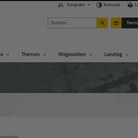
Textgröße
Kontrast
L
Term
es
Themen
Mitgestalten
Landtag
gssitzung