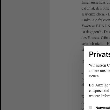
Innenausschuss üb
dafür ist, den bitte
Kartenzeichen. - 
Linke, die frakti
Fraktion
BÜNDNI
ist dagegen? - Das
des Hauses. Gibt 
sehe ich nicht. - 
sich der Stimme?
Privat
(Oliver Kirchner,
Wir nutzen C
andere uns he
- Nein. Also ist d
stellen.
Ausschuss
für Inn
abgelehnt worden.
Bei Anzeige v
entsprechend 
weitere Infor
Damit kommen wi
Antrag
selbst. We
Notwend
den bitte ich jetz