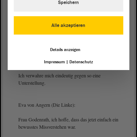
ging überhaupt nicht darum, Leid aufzuführen.
Speichern
Aber wollen Sie sich hinstellen und einem
Anschlagsopfer sagen: Nun jammere nicht so
herum, es war ja nicht so schlimm wie der
Alle akzeptieren
Holocaust? - Genau das machen Sie gerade und das
ist Mist.
Details anzeigen
(Zustimmung bei der CDU und bei der FDP -
Beifall bei der AfD)
Impressum
|
Datenschutz
Ich verwahre mich eindeutig gegen so eine
Unterstellung.
Eva von Angern (Die Linke):
Frau Godenrath, ich hoffe, dass das jetzt einfach ein
bewusstes Missverstehen war.