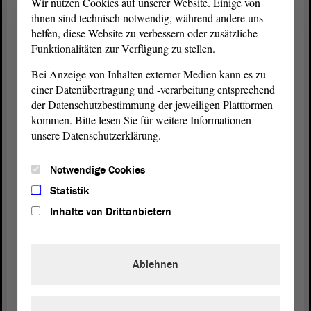
Wir nutzen Cookies auf unserer Website. Einige von
ihnen sind technisch notwendig, während andere uns
Frau von Angern, es gibt eine Intervention, und
helfen, diese Website zu verbessern oder zusätzliche
Funktionalitäten zur Verfügung zu stellen.
zwar von Frau Godenrath. - Frau Godenrath, bitte.
Bei Anzeige von Inhalten externer Medien kann es zu
einer Datenübertragung und -verarbeitung entsprechend
Kerstin Godenrath (CDU):
der Datenschutzbestimmung der jeweiligen Plattformen
kommen. Bitte lesen Sie für weitere Informationen
Vielen Dank. - Es tut mir leid, wenn ich es jetzt
unsere Datenschutzerklärung.
zeitlich noch in die Länge ziehe, aber möchte ich
darauf noch reagieren. Ich muss ganz ehrlich sagen,
Notwendige Cookies
dass ich es für eine riesengroße Unverschämtheit
Statistik
halte, dass Sie mir hier Relativierung vorwerfen.
Inhalte von Drittanbietern
(Zustimmung bei der CDU)
Ablehnen
Ich weiß, dass der Holocaust natürlich furchtbar
gewesen ist. Sie sagen letztlich, dass man hier
überhaupt kein anderes Beispiel anführen darf. Es