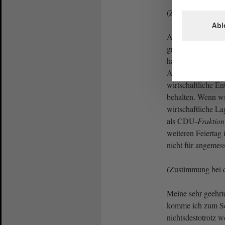
(Zustimmung bei
Abl
Als Politiker müs
grundsätzlich ver
haben. Das bedeute
Auswirkung eines 
wirtschaftliche E
behalten. Wenn wir
wirtschaftliche L
als CDU-
Fraktion
weiteren Feiertag
nicht für angemess
(Zustimmung bei
Meine sehr geehr
komme ich zum Sc
nichtsdestotrotz w