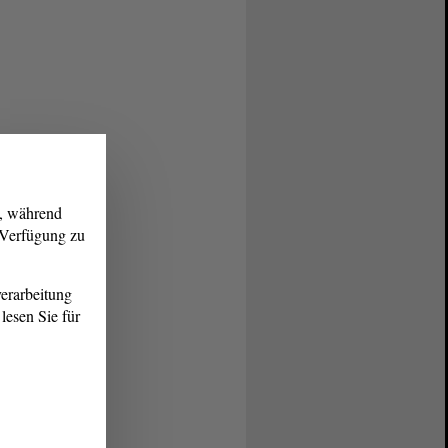
g, während
r Verfügung zu
erarbeitung
lesen Sie für