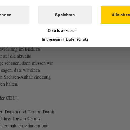
 der CDU)
ehnen
Speichern
Alle akze
sen wir zudem unser Land
antwortungsbewusst im Blick
Details anzeigen
t natürlich auch, die
Impressum
|
Datenschutz
weiteren Feiertags auf die
ntwicklung im Blick zu
 auf die aktuelle
age schauen, dann müssen wir
sagen, dass wir einen
 in Sachsen-Anhalt eindeutig
en halten.
 der CDU)
ten Damen und Herren! Damit
hluss. Lassen Sie uns
eiter mahnen, erinnern und