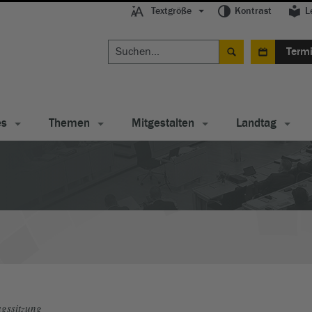
Textgröße
Kontrast
L
Term
es
Themen
Mitgestalten
Landtag
gssitzung