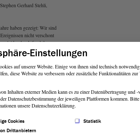
Stephen Gerhard Stehli,
ahre haben gezeigt: Wir sind
Ereignissen nicht verschont
en leider durch furchtbare
sphäre-Einstellungen
u beklagen gehabt, die es
hätten, dass man ihnen
idmet.
ookies auf unserer Website. Einige von ihnen sind technisch notwendi
lfen, diese Website zu verbessern oder zusätzliche Funktionalitäten zu
 Nadine Koppehel, AfD)
on Inhalten externer Medien kann es zu einer Datenübertragung und -v
h, jedoch ohne die
der Datenschutzbestimmung der jeweiligen Plattformen kommen. Bitte 
Feiertags. Lassen Sie uns also
mationen unsere Datenschutzerklärung.
Die Würdigung und das
r und an schreckliche
ige Cookies
Statistik
icht an einen Feiertag
von Drittanbietern