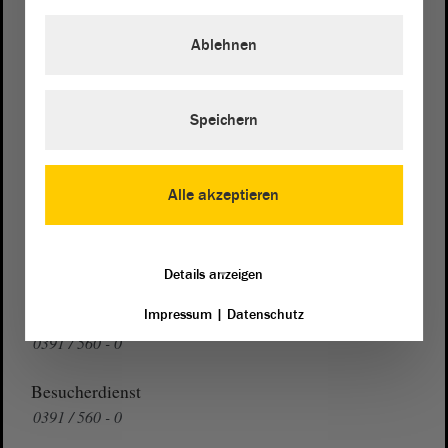
von Sachsen-Anhalt
Landtag
Ablehnen
Domplatz 6–9
39104 Magdeburg
Speichern
Wegbeschreibung
Auf Google Maps
Alle akzeptieren
Telefon und Fax
Zentrale:
0391 / 560 - 0
Fax:
0391 / 560 - 1123
Details anzeigen
Presse- und Öffentlichkeitsarbeit
Impressum
|
Datenschutz
0391 / 560 - 0
Besucherdienst
0391 / 560 - 0