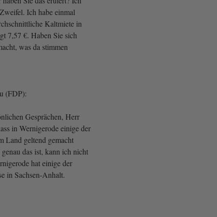
 haben Sie das eruiert? Ich
Zweifel. Ich habe einmal
chschnittliche Kaltmiete in
gt 7,57 €. Haben Sie sich
macht, was da stimmen
au (FDP):
önlichen Gesprächen, Herr
ass in Wernigerode einige der
im Land geltend gemacht
genau das ist, kann ich nicht
rnigerode hat einige der
se in Sachsen-Anhalt.