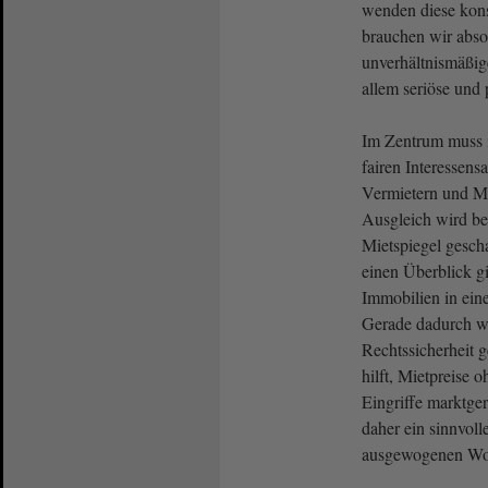
wenden diese kons
brauchen wir abso
unverhältnismäßig
allem seriöse und 
Im Zentrum muss i
fairen Interessens
Vermietern und Mi
Ausgleich wird ber
Mietspiegel gescha
einen Überblick gi
Immobilien in ei
Gerade dadurch wi
Rechtssicherheit 
hilft, Mietpreise 
Eingriffe marktger
daher ein sinnvoll
ausgewogenen Wo