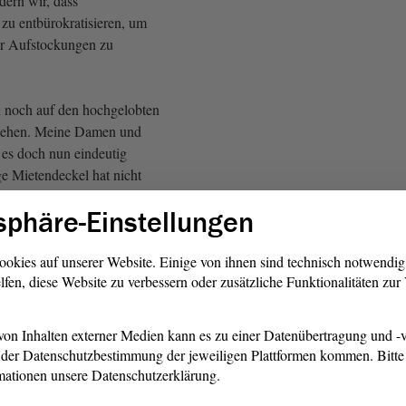
dern wir, dass
zu entbürokratisieren, um
r Aufstockungen zu
h noch auf den hochgelobten
gehen. Meine Damen und
 es doch nun eindeutig
ge Mietendeckel hat nicht
er bezahlbarem Wohnraum
sphäre-Einstellungen
bot ist eingebrochen.
 Wohnungen vom Markt
ie zu Eigentumswohnungen
ookies auf unserer Website. Einige von ihnen sind technisch notwendi
lfen, diese Website zu verbessern oder zusätzliche Funktionalitäten zu
hl der
bote dort sank um bis zu 60
sfeindliches Experiment, das
on Inhalten externer Medien kann es zu einer Datenübertragung und -v
utig gescheitert ist.
der Datenschutzbestimmung der jeweiligen Plattformen kommen. Bitte 
mationen unsere Datenschutzerklärung.
en und Herren! Liebe