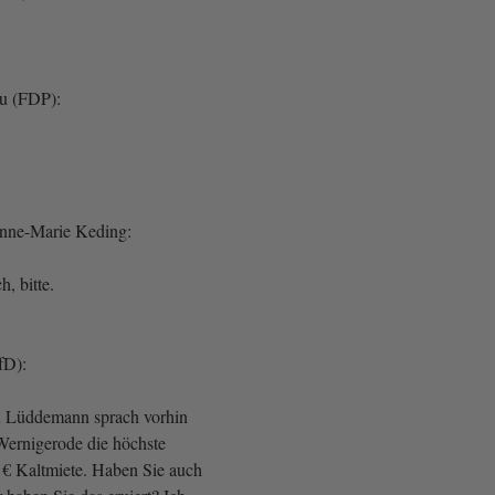
au (FDP):
Anne-Marie Keding:
, bitte.
fD):
u Lüddemann sprach vorhin
 Wernigerode die höchste
 € Kaltmiete. Haben Sie auch