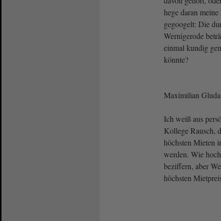
davon gehört, oder
hege daran meine 
gegoogelt: Die dur
Wernigerode beträ
einmal kundig ge
könnte?
Maximilian Glud
Ich weiß aus pers
Kollege Rausch, d
höchsten Mieten 
werden. Wie hoch 
beziffern, aber We
höchsten Mietprei