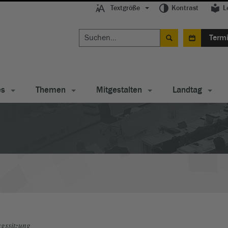
Textgröße
Kontrast
L
Term
es
Themen
Mitgestalten
Landtag
gssitzung