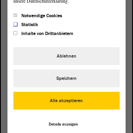
unsere Datenschutzerklärung.
Notwendige Cookies
Statistik
Inhalte von Drittanbietern
Ablehnen
Speichern
Postanschrift
von Sachsen-Anhalt
Landtag
Domplatz 6–9
Alle akzeptieren
39104 Magdeburg
Wegbeschreibung
Details anzeigen
Auf Google Maps