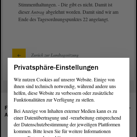
Stimmenthaltungen. - Die gibt es nicht. Damit ist
dieser
Antrag
abgelehnt worden. Damit sind wir am
Ende des Tagesordnungspunktes 22 angelangt.
Zurück zur Landtagssitzung
Privatsphäre-Einstellungen
Wir nutzen Cookies auf unserer Website. Einige von
ihnen sind technisch notwendig, während andere uns
helfen, diese Website zu verbessern oder zusätzliche
Funktionalitäten zur Verfügung zu stellen.
Folgende Fraktionen sind im Landtag von Sachsen-
Bei Anzeige von Inhalten externer Medien kann es zu
Anhalt vertreten:
einer Datenübertragung und -verarbeitung entsprechend
der Datenschutzbestimmung der jeweiligen Plattformen
kommen. Bitte lesen Sie für weitere Informationen