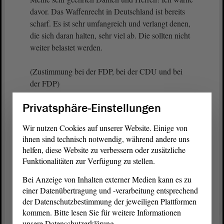
davor. Das Waffenrecht in Deutschland ist bereits
scharf. Es ist sehr umfangreich und verlangt denen,
die sich daran halten, sehr viel ab. Die sollten nicht
weiter belastet werden.
(Zustimmung bei der FDP, bei der CDU und bei
der FDP)
Privatsphäre-Einstellungen
Stattdessen sollten wir daran arbeiten, die
allgemeine Verwaltungsvorschrift zur Ausführung
Wir nutzen Cookies auf unserer Website. Einige von
des Waffenrechts das habe ich hier schon
ihnen sind technisch notwendig, während andere uns
mehrfach gesagt endlich zu aktualisieren. Nur
helfen, diese Website zu verbessern oder zusätzliche
davon finden Sie im derzeitigen Entwurf der
Funktionalitäten zur Verfügung zu stellen.
Koalitionsvereinbarung der beiden Parteien nichts.
Bei Anzeige von Inhalten externer Medien kann es zu
einer Datenübertragung und -verarbeitung entsprechend
Aber, meine sehr geehrten Damen und Herren, das
der Datenschutzbestimmung der jeweiligen Plattformen
Waffenrecht verschärft sich nicht mit den Freien
kommen. Bitte lesen Sie für weitere Informationen
Demokraten, weil es auch die Zustimmung des
unsere Datenschutzerklärung.