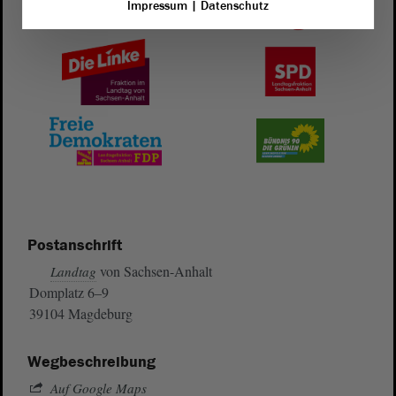
Impressum
|
Datenschutz
Postanschrift
von Sachsen-Anhalt
Landtag
Domplatz 6–9
39104 Magdeburg
Wegbeschreibung
Auf Google Maps