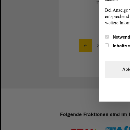
Damit ist dieser
A
Bei Anzeige v
entsprechend 
weitere Infor
Notwend
Zurück zur Landta
Inhalte 
Abl
Folgende Fraktionen sind im 