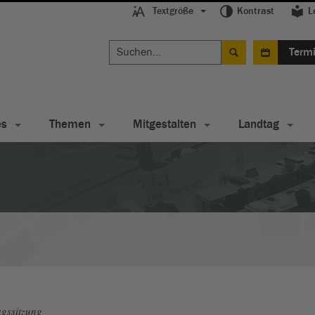
Textgröße
Kontrast
L
Term
es
Themen
Mitgestalten
Landtag
gssitzung