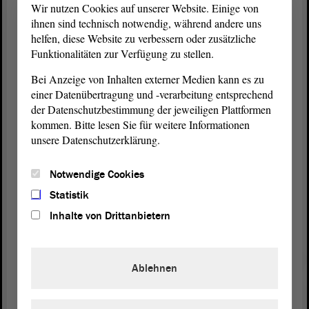
nichts angeht, der wird erleben, dass es viele Dinge
Wir nutzen Cookies auf unserer Website. Einige von
gibt, die jeden von uns, insbesondere die Frauen,
ihnen sind technisch notwendig, während andere uns
ganz heftig angehen werden.
helfen, diese Website zu verbessern oder zusätzliche
Funktionalitäten zur Verfügung zu stellen.
(Zustimmung bei der SPD, bei der Linken und bei
Bei Anzeige von Inhalten externer Medien kann es zu
den GRÜNEN)
einer Datenübertragung und -verarbeitung entsprechend
der Datenschutzbestimmung der jeweiligen Plattformen
Wir werden in einer Welt aufwachen, in der
kommen. Bitte lesen Sie für weitere Informationen
vermeintlich sicher geglaubte Rechte wieder infrage
unsere Datenschutzerklärung.
gestellt werden über Gesetzesvorhaben, in denen
uns Männer aufzeigen wollen, wie viel wir wiegen
Notwendige Cookies
sollen,
Statistik
Inhalte von Drittanbietern
(Matthias Büttner, Staßfurt, AfD, lacht)
oder durch Tiktok-Videos, die Frauen erzählen, ihr
Ablehnen
seid keine Frauen, wenn ihr mehr als 60 Kilo wiegt.
All das ist der Anfang einer Spirale, die Sie
befördern und hier vertreten. Dazu sage ich: Nein,