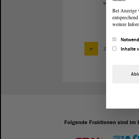
worden.
Bei Anzeige v
entsprechend 
weitere Infor
Notwend
Zurück zur Landta
Inhalte 
Abl
Folgende Fraktionen sind im 