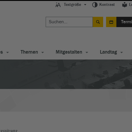
Textgröße
Kontrast
L
Term
es
Themen
Mitgestalten
Landtag
gssitzung