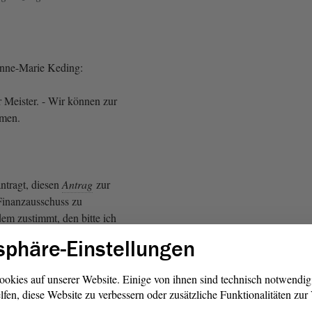
Anne-Marie Keding:
 Meister. - Wir können zur
mmen.
ntragt, diesen
Antrag
zur
inanzausschuss zu
em zustimmt, den bitte ich
enzeichen. - Ich sehe
sphäre-Einstellungen
samten Haus. Gibt es
Nein. Gibt es
ookies auf unserer Website. Einige von ihnen sind technisch notwendi
? - Nein. Damit ist der
lfen, diese Website zu verbessern oder zusätzliche Funktionalitäten zu
anzausschuss überwiesen