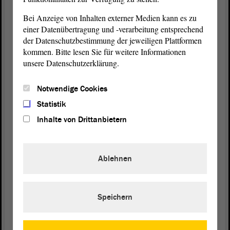
Selbstverständlichkeit.
Bei Anzeige von Inhalten externer Medien kann es zu
einer Datenübertragung und -verarbeitung entsprechend
der Datenschutzbestimmung der jeweiligen Plattformen
Vizepräsidentin Anne-Marie Keding:
kommen. Bitte lesen Sie für weitere Informationen
unsere Datenschutzerklärung.
Herr Dr. Grube, es gibt eine Frage von Herrn
Meister. - Herr Meister, bitte.
Notwendige Cookies
Statistik
Inhalte von Drittanbietern
Olaf Meister (GRÜNE):
Danke. - Wir haben die Erfahrung im Beirat
Ablehnen
gemacht, dass wir tatsächlich nur diese
Beiratsfunktion haben. Etwas zu entscheiden gibt es
dort eher weniger. Halten Sie die Beteiligung von
Parlamentariern in Beiräten für ein ausreichendes
Speichern
Mittel oder müsste man, vielleicht auch einmal
unabhängig vom BLSA, stärkere Rechte des