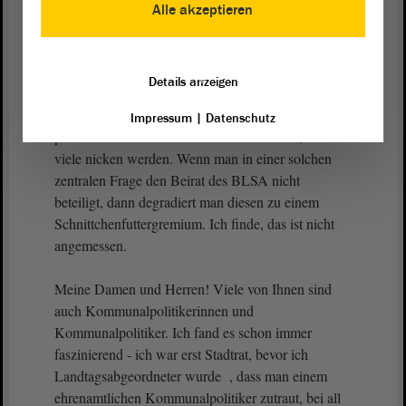
Parlaments durchsetzen?
Alle akzeptieren
Dr. Falko Grube (SPD):
Details anzeigen
Das ist eine spannende Frage. Ich rede jetzt einmal
Impressum
|
Datenschutz
pro domo und nicht für die Gesamtfraktion, wobei
viele nicken werden. Wenn man in einer solchen
zentralen Frage den Beirat des BLSA nicht
beteiligt, dann degradiert man diesen zu einem
Schnittchenfuttergremium. Ich finde, das ist nicht
angemessen.
Meine Damen und Herren! Viele von Ihnen sind
auch Kommunalpolitikerinnen und
Kommunalpolitiker. Ich fand es schon immer
faszinierend - ich war erst Stadtrat, bevor ich
Landtagsabgeordneter wurde , dass man einem
ehrenamtlichen Kommunalpolitiker zutraut, bei all