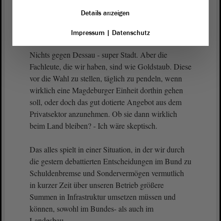
konkret zerschlagen werden und Teile an andere
Details anzeigen
Orte, zum Beispiel von Magdeburg nach Dessau,
umziehen sollen.
Impressum
|
Datenschutz
Nichts gegen Dessau - super Stadt. Aber die
Fachleute, die wir haben, sind wie Goldstaub. Diese
vor die Wahl zu stellen, täglich zu pendeln, wenn
wirklich eine Magdeburger Einheit dorthin gehen
soll, oder doch das gut dotierte Angebot aus dem
Privatsektor anzunehmen. Ob sie dann wirklich
beim Land bleiben? - Ich wäre skeptisch.
Das alles spielt in einer Situation, in der wir durch
die gestern debattierten Entscheidungen im Bund zu
Schuldenbremse und Sondervermögen vermutlich
in kurzer Zeit über unseren Betrieb größere
Summen in Infrastruktur umsetzen müssen und
können, sowohl im Bundes- als auch im
Landesbau.