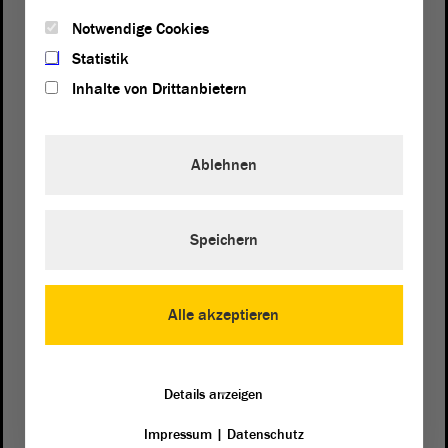
Notwendige Cookies
Statistik
Inhalte von Drittanbietern
Ablehnen
Postanschrift
Speichern
von Sachsen-Anhalt
Landtag
Domplatz 6–9
39104 Magdeburg
Alle akzeptieren
Wegbeschreibung
Details anzeigen
Auf Google Maps
Impressum
|
Datenschutz