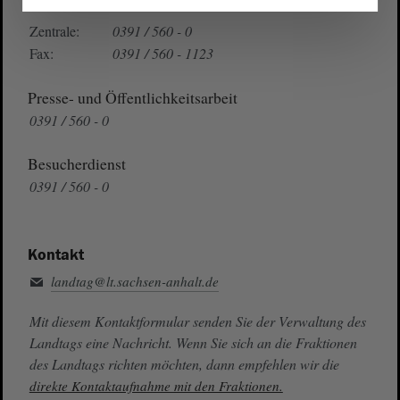
Telefon und Fax
Zentrale:
0391 / 560 - 0
Fax:
0391 / 560 - 1123
Presse- und Öffentlichkeitsarbeit
0391 / 560 - 0
Besucherdienst
0391 / 560 - 0
Kontakt
landtag@lt.sachsen-anhalt.de
Mit diesem Kontaktformular senden Sie der Verwaltung des
Landtags eine Nachricht. Wenn Sie sich an die Fraktionen
des Landtags richten möchten, dann empfehlen wir die
direkte Kontaktaufnahme mit den Fraktionen.