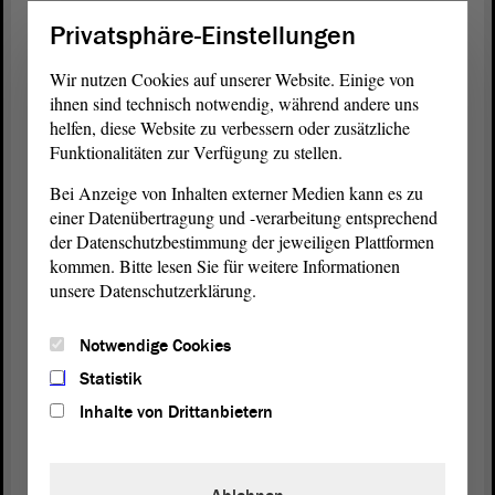
regelmäßig eine Abstimmung und man verständigt
Privatsphäre-Einstellungen
sich auf einen erneuten Aufruf in der 44. Sitzung
des Sozialausschusses am 4. Dezember 2024. In
Wir nutzen Cookies auf unserer Website. Einige von
dieser Sitzung erarbeitete der
Ausschuss
eine
ihnen sind technisch notwendig, während andere uns
vorläufige
Beschlussempfehlung
und empfahl mit
helfen, diese Website zu verbessern oder zusätzliche
10 : 3 : 0 Stimmen, den
Antrag
abzulehnen.
Funktionalitäten zur Verfügung zu stellen.
Bei Anzeige von Inhalten externer Medien kann es zu
Der mitberatende
Ausschuss
für Inneres und Sport
einer Datenübertragung und -verarbeitung entsprechend
schloss sich dieser vorläufigen
der Datenschutzbestimmung der jeweiligen Plattformen
Beschlussempfehlung
im Ergebnis seiner
Beratung
kommen. Bitte lesen Sie für weitere Informationen
in der 40. Sitzung am 6. Februar 2025 mit 10 : 3 : 0
unsere Datenschutzerklärung.
Stimmen an.
Notwendige Cookies
Der
Ausschuss
für Arbeit, Soziales, Gesundheit und
Gleichstellung befasste sich abschließend in der 47.
Statistik
Sitzung am 5. März 2025 mit dem
Antrag
sowie der
Inhalte von Drittanbietern
Beschlussempfehlung
des mitberatenden
Ausschusses. Mit der Ihnen vorliegenden
Beschlussempfehlung
in der Drs. 8/5277 empfiehlt