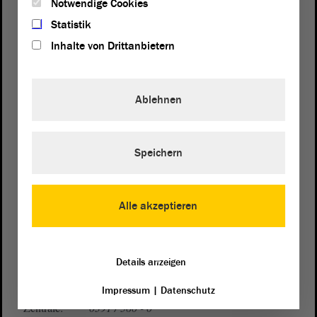
Notwendige Cookies
Statistik
Inhalte von Drittanbietern
Ablehnen
Postanschrift
Speichern
von Sachsen-Anhalt
Landtag
Domplatz 6–9
39104 Magdeburg
Alle akzeptieren
Wegbeschreibung
Auf Google Maps
Details anzeigen
Telefon und Fax
Impressum
|
Datenschutz
Zentrale:
0391 / 560 - 0