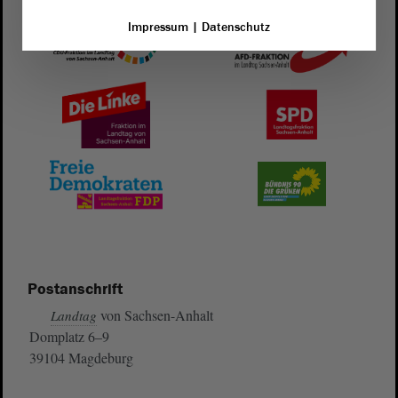
Impressum
|
Datenschutz
Postanschrift
von Sachsen-Anhalt
Landtag
Domplatz 6–9
39104 Magdeburg