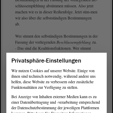
schlussempfehlung abstimmen müssen. Also jetzt
machen wir es in dieser Reihenfolge. Jetzt stim-men
wir also über die selbstständigen Bestimmungen
ab.
Wer stimmt den selbständigen Bestimmungen in der
Fassung der vorliegenden
Beschlussempfehlung
zu.
- Das sind die Koalitionsfraktionen. Wer stimmt
dagegen? - Das sind die übrigen Fraktionen des
Privatsphäre-Einstellungen
Hauses und die fraktionslose Abgeordnete. -
Stimmenthalten? - Sehe ich keine. Damit sind diese
Wir nutzen Cookies auf unserer Website. Einige von
angenommen worden.
ihnen sind technisch notwendig, während andere uns
helfen, diese Website zu verbessern oder zusätzliche
Wir kommen damit zur Abstimmung über das
Funktionalitäten zur Verfügung zu stellen.
Gesetz
in seiner Gesamtheit. Wer dem
Gesetz
in
Bei Anzeige von Inhalten externer Medien kann es zu
seiner Gesamtheit zustimmt, den bitte ich jetzt um
einer Datenübertragung und -verarbeitung entsprechend
sein Kartenzeichen. - Das sind die
der Datenschutzbestimmung der jeweiligen Plattformen
Koalitionsfraktionen. Wer ist dagegen? - Das sind