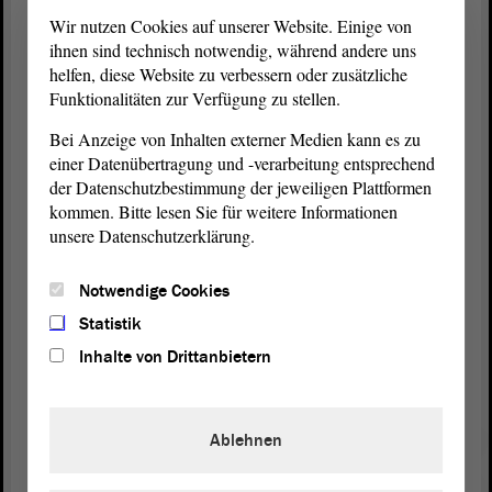
Das ist bei Gemeinschaftsunterkünften nicht der
Wir nutzen Cookies auf unserer Website. Einige von
Fall. Hierbei handelt es sich dem entgegen um Per-
ihnen sind technisch notwendig, während andere uns
sonen, die furchtbare Dinge auf ihrer Flucht erlebt
helfen, diese Website zu verbessern oder zusätzliche
haben und davon oftmals traumatisiert sind. Nicht
Funktionalitäten zur Verfügung zu stellen.
selten spielen bei Gewalterfahrung auch
Bei Anzeige von Inhalten externer Medien kann es zu
Sicherheitsbehörden eine Rolle. Diese Menschen
einer Datenübertragung und -verarbeitung entsprechend
brauchen Schutz vor einer Retraumatisierung. Es
der Datenschutzbestimmung der jeweiligen Plattformen
kann nicht sein, dass Sicherheitsmitarbeiter wegen
kommen. Bitte lesen Sie für weitere Informationen
Kleinigkei-ten sichere Rückzugsräume betreten.
unsere Datenschutzerklärung.
Hinzu kommt, dass die Überprüfung von
Notwendige Cookies
Hausordnungen durch Gerichte regelmäßig
schwierig ist, weil das Rechtsschutzbedürfnis
Statistik
wegfällt, wenn die Person nach ein paar Monaten
Inhalte von Drittanbietern
wieder auszieht.
Wissend um diese Umstände ist es auch politisch
Ablehnen
unverantwortlich, eine solche Regelung zu be-
schließen. Wir lehnen die
Beschlussempfehlung