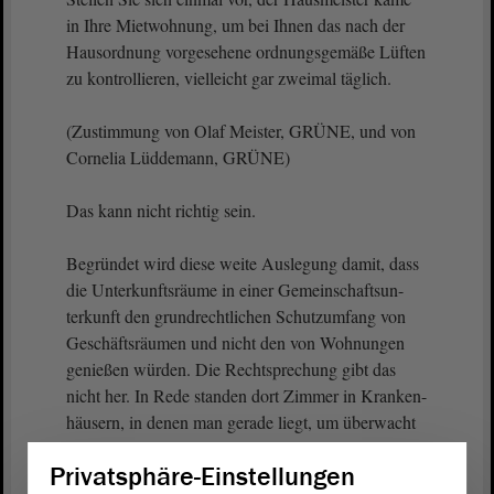
in Ihre Mietwohnung, um bei Ihnen das nach der
Hausordnung vorgesehene ordnungsgemäße Lüften
zu kontrollieren, vielleicht gar zweimal täglich.
(Zustimmung von Olaf Meister, GRÜNE, und von
Cornelia Lüddemann, GRÜNE)
Das kann nicht richtig sein.
Begründet wird diese weite Auslegung damit, dass
die Unterkunftsräume in einer Gemeinschaftsun-
terkunft den grundrechtlichen Schutzumfang von
Geschäftsräumen und nicht den von Wohnungen
genießen würden. Die Rechtsprechung gibt das
nicht her. In Rede standen dort Zimmer in Kranken-
häusern, in denen man gerade liegt, um überwacht
zu werden.
Privatsphäre-Einstellungen