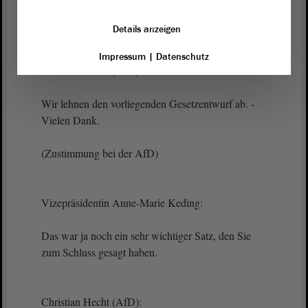
Ich habe Sie schon zweimal darauf hingewiesen.
Details anzeigen
Impressum
|
Datenschutz
Christian Hecht (AfD):
Wir lehnen den vorliegenden Gesetzentwurf ab. -
Vielen Dank.
(Zustimmung bei der AfD)
Vizepräsidentin Anne-Marie Keding:
Das war ja noch ein sehr wichtiger Satz, den Sie
zum Schluss gesagt haben.
Christian Hecht (AfD):