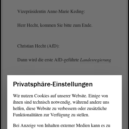
Vizepräsidentin Anne-Marie Keding:
Herr Hecht, kommen Sie bitte zum Ende.
Christian Hecht (AfD):
Dann wird die erste AfD-geführte
Landesregierung
Vizepräsidentin Anne-Marie Keding:
Privatsphäre-Einstellungen
Herr Hecht, bitte!
Wir nutzen Cookies auf unserer Website. Einige von
ihnen sind technisch notwendig, während andere uns
helfen, diese Website zu verbessern oder zusätzliche
Funktionalitäten zur Verfügung zu stellen.
Christian Hecht (AfD):
Bei Anzeige von Inhalten externer Medien kann es zu
den Fünf-Punkte-Plan in die Tat umsetzen.