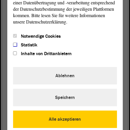
einer Datenübertragung und -verarbeitung entsprechend
der Datenschutzbestimmung der jeweiligen Plattformen
(Zustimmung bei der AfD)
kommen. Bitte lesen Sie für weitere Informationen
unsere Datenschutzerklärung.
Wir lehnen
Notwendige Cookies
Statistik
Vizepräsidentin Anne-Marie Keding:
Inhalte von Drittanbietern
Herr Hecht, Sie sind am Ende Ihrer Redezeit
angelangt.
Ablehnen
Christian Hecht (AfD):
Speichern
Das weiß ich, Frau Präsidentin.
Alle akzeptieren
Vizepräsidentin Anne-Marie Keding: