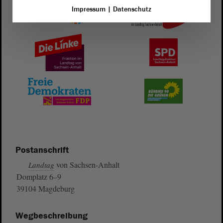
Impressum
|
Datenschutz
Postanschrift
von Sachsen-Anhalt
Landtag
Domplatz 6–9
39104 Magdeburg
Wegbeschreibung