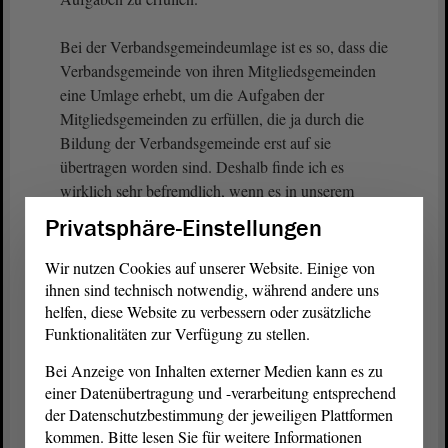
Bei der Verbandsgemeindeumlage ist es so, dass die
Verbandsgemeinde von ihren Mitgliedsgemeinden
eine Umlage erhebt, um die Aufgaben der
Mitgliedsgemeinden zu erfüllen, die ja durch die
Bildung der Verbandsgemeinde erst auf sie
übertragen worden sind. Deshalb finde ich es
wirklich sehr befremdlich, wenn es in unserem
Land Verbandsgemeinden gibt, in denen sich die
Privatsphäre-Einstellungen
Mitgliedsgemeinden quasi flächendeckend weigern,
die Verbandsgemeindeumlage zu zahlen. Wer so
Wir nutzen Cookies auf unserer Website. Einige von
vorgeht, wie es in einzelnen Verbandsgemeinden in
ihnen sind technisch notwendig, während andere uns
Sachsen-Anhalt der Fall ist, nämlich mit dem Ziel,
helfen, diese Website zu verbessern oder zusätzliche
Funktionalitäten zur Verfügung zu stellen.
dass alle ihr Geld zurückbekommen, der muss sich
darüber im Klaren sein, dass man, wenn man das
Bei Anzeige von Inhalten externer Medien kann es zu
dauerhaft macht, die Axt an die Wurzeln der
einer Datenübertragung und -verarbeitung entsprechend
eigenen Verbandsgemeinde legt. Ich befürchte, wir
der Datenschutzbestimmung der jeweiligen Plattformen
werden sehr schnell, wenn das nicht abgestellt wird,
kommen. Bitte lesen Sie für weitere Informationen