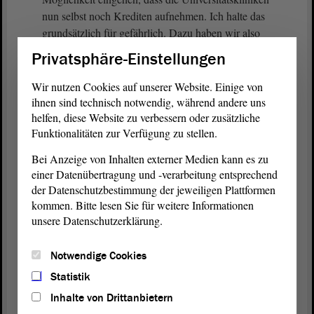
nun selbst noch Krediten aufnehmen. Ich halte das
grundsätzlich für gefährlich. Dazu haben wir also
noch Gesprächsbedarf, weil ich die Befürchtung
Privatsphäre-Einstellungen
sehe, dass das am Ende auch wieder beim Land
hängen bleibt und dass am Ende das Land diese
Wir nutzen Cookies auf unserer Website. Einige von
Kredite bezahlen muss. Das wäre nur eine
ihnen sind technisch notwendig, während andere uns
Verschiebung vom Kernhaushalt in die Bereiche
helfen, diese Website zu verbessern oder zusätzliche
Funktionalitäten zur Verfügung zu stellen.
der Universitätskliniken. Darüber sollten wir noch
einmal sprechen.
Bei Anzeige von Inhalten externer Medien kann es zu
einer Datenübertragung und -verarbeitung entsprechend
Außerdem möchte ich noch erwähnen, dass sich die
der Datenschutzbestimmung der jeweiligen Plattformen
Universitätskliniken aktuell nicht darüber
kommen. Bitte lesen Sie für weitere Informationen
beschweren können, dass sie zu wenig Geld vom
unsere Datenschutzerklärung.
Land bekommen. Gerade wenn wir die große
Investition in Magdeburg sehen, sehen wir, dass da
Notwendige Cookies
schon einiges auf dem Weg ist. Deswegen sollten
Statistik
wir darüber noch mal diskutieren.
Inhalte von Drittanbietern