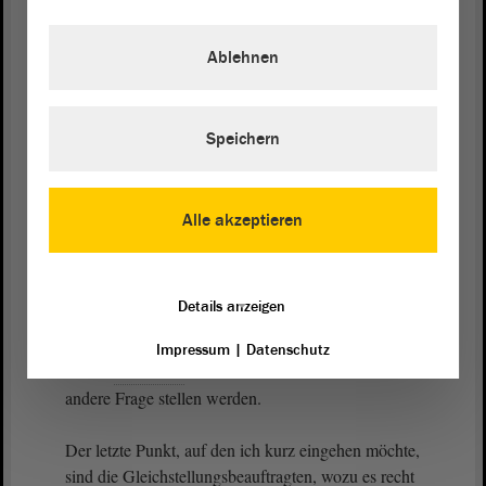
Ich bin auch der Meinung, dass wir bei den
Universitätskliniken darüber sprechen müssen, dass
Ablehnen
sie untereinander stärker kooperieren und dass wir
nicht nur die Möglichkeit, sondern auch die
Verpflichtung schaffen; denn wir brauchen keine
Doppelstrukturen. Gerade bei Spezialisierungen
Speichern
sollten wir darüber sprechen, wie wir es
hinbekommen, dass es unterschiedliche
Schwerpunkte gibt, dass diese sinnvoll gesetzt
Alle akzeptieren
werden, dass die Universitätskliniken dort einzelne
Leuchttürme haben und auch in unterschiedlichen
Bereichen stärker zusammenarbeiten. Auch das ist
Details anzeigen
ein Punkt, über den wir im Rahmen dieser
Behandlungen noch diskutieren wollen und zu dem
Impressum
|
Datenschutz
wir im
Ausschuss
mit Sicherheit auch die eine oder
andere Frage stellen werden.
Der letzte Punkt, auf den ich kurz eingehen möchte,
sind die Gleichstellungsbeauftragten, wozu es recht