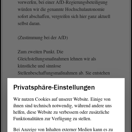
vorwerfen, bei einer AfD-Regierungsbeteiligung
würden wir die genannte Hochschulautonomie
sofort abschaffen, vergreifen sich hier ganz aktuell
selbst daran.
(Zustimmung bei der AfD)
Zum zweiten Punkt. Die
Gleichstellungsmaßnahmen lehnen wir als
künstliche und sinnlose
Stellenbeschaffungsmaßnahmen ab. Sie entstehen
im Rahmen einer Ideologie, welche darauf abzielt,
Privatsphäre-Einstellungen
eigenverantwortliche Gleichberechtigung freier
Individuen durch Quoten und staatliche
Wir nutzen Cookies auf unserer Website. Einige von
Zwangsmaßnahmen zu ersetzen. Das Ziel ist also
ihnen sind technisch notwendig, während andere uns
Ergebnisgleichheit statt Chancengleichheit. Sie
helfen, diese Website zu verbessern oder zusätzliche
infantilisiert damit die ganze Gesellschaft und tut
Funktionalitäten zur Verfügung zu stellen.
rein gar nichts, um echten Benachteiligungen
Bei Anzeige von Inhalten externer Medien kann es zu
entgegenzutreten, da Personen, die dort arbeiten,