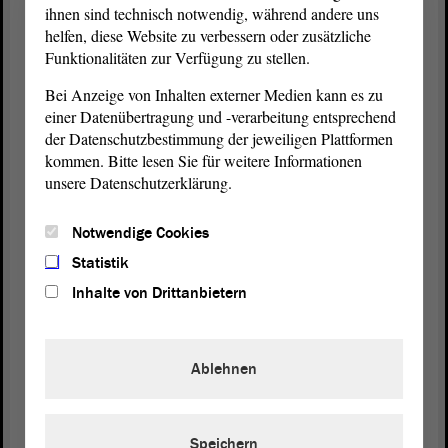
ihnen sind technisch notwendig, während andere uns
ich nicht. Manchmal sollte man sich vielleicht bei
helfen, diese Website zu verbessern oder zusätzliche
einem solchen Thema, zu dem man nicht so ganz
Funktionalitäten zur Verfügung zu stellen.
einen authentischen Zugang hat, ein bisschen
Bei Anzeige von Inhalten externer Medien kann es zu
zurückhalten.
einer Datenübertragung und -verarbeitung entsprechend
der Datenschutzbestimmung der jeweiligen Plattformen
(Zustimmung bei den GRÜNEN, bei der CDU, bei
kommen. Bitte lesen Sie für weitere Informationen
der Linken und bei der SPD)
unsere Datenschutzerklärung.
Notwendige Cookies
Vizepräsident Wulf Gallert:
Statistik
Danke. - Dann folgt erwartungsgemäß eine
Inhalte von Drittanbietern
Intervention vom Kollegen Tillschneider. - Herr
Tillschneider, Sie haben das Wort.
Ablehnen
Dr. Hans-Thomas Tillschneider (AfD):
Speichern