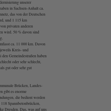
dernisierung unserer
 haben in Sachsen-Anhalt ca.
netz, das von der Deutschen
rd, und 1 115 km
 von privaten anderen
ben wird. 50 % davon sind
ig.
mfasst ca. 11 000 km. Davon
jeweils Kreis- und
ei den Gemeindestraßen haben
schlecht oder sehr schlecht,
als gut oder sehr gut
mmunale Brücken, Landes-
n gibt es enorme
endungen, die bedient werden
n 118 Spannbetonbrücken,
ke Dresden. Das, was auf uns