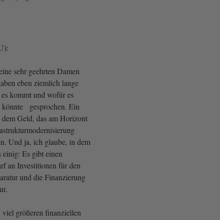
U):
eine sehr geehrten Damen
aben eben ziemlich lange
es kommt und wofür es
 könnte gesprochen. Ein
n dem Geld, das am Horizont
frastrukturmodernisierung
. Und ja, ich glaube, in dem
 einig: Es gibt einen
f an Investitionen für den
aratur und die Finanzierung
tur.
 viel größeren finanziellen