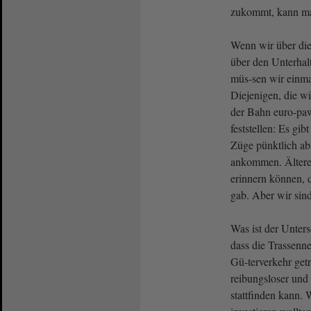
zukommt, kann ma
Wenn wir über die
über den Unterhal
müs-sen wir einma
Diejenigen, die w
der Bahn euro-paw
feststellen: Es gi
Züge pünktlich ab
ankommen. Ältere
erinnern können, d
gab. Aber wir sin
Was ist der Unters
dass die Trassenn
Gü-terverkehr getr
reibungsloser und
stattfinden kann.