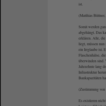
ist.
(Matthias Büttner,
Somit werden ganz
abgehängt. Das 
erklären. Alle, di
liegt, müssen nun f
ein Irrglaube ist.
Flaschenhälse, di
überwinden sind. 
Jahrzehnte lang d
Infrastruktur herun
Baukapazitäten ha
(Zustimmung von
Es existieren nich