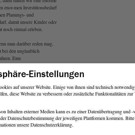
n, dann hätten wir eine enorme
 enor-men Investitionsbedarf
men Planungs- und
rf, damit unsere Kinder oder
ht noch einmal erleben.
nn man darüber reden mag,
t bei den unglaublich
ahren. Eine
 benötigt sieben Jahre
sphäre-Einstellungen
nehmigungsdauer; eine
vier bis fünf Jahre Planungs-
dauer. Meistens werden die
ookies auf unserer Website. Einige von ihnen sind technisch notwendi
lfen, diese Website zu verbessern oder zusätzliche Funktionalitäten zu
 ewig langen Verfahren
Trasse genehmigt zu
s ist enorm. Wenn wir jetzt
on Inhalten externer Medien kann es zu einer Datenübertragung und -v
nn stellt sich die Frage, ob
der Datenschutzbestimmung der jeweiligen Plattformen kommen. Bitte 
eration tat-sächlich noch
mationen unsere Datenschutzerklärung.
essert.