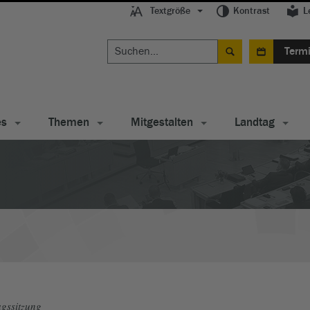
Textgröße
Kontrast
L
Term
es
Themen
Mitgestalten
Landtag
gssitzung