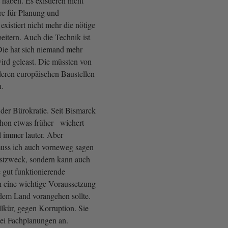
 haben. Es existieren nicht
re für Planung und
xistiert nicht mehr die nötige
eitern. Auch die Technik ist
Die hat sich niemand mehr
ird geleast. Die müssten von
eren europäischen Baustellen
n.
 der Bürokratie. Seit Bismarck
chon etwas früher wiehert
 immer lauter. Aber
uss ich auch vorneweg sagen
bstzweck, sondern kann auch
 gut funktionierende
ch eine wichtige Voraussetzung
 dem Land vorangehen sollte.
llkür, gegen Korruption. Sie
 bei Fachplanungen an.