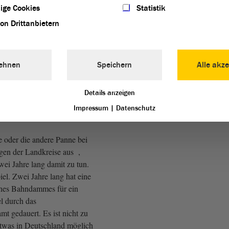
ige Cookies
Statistik
 Staßfurt, AfD: Nein!
von Drittanbietern
e Glasfaser bis in den letzten
ehnen
Speichern
Alle akze
wollen, so, wie wir das tun
ser Ministerium ist an dieser
erwegs
Details anzeigen
Impressum
|
Datenschutz
 Staßfurt, AfD: Na ja!)
e oder die andere Panne bei
gen der Landkreise aus ,
ei Jahre lang damit zu tun.
iel. Zwei Jahre lang hat eine
-nes Bahndammes für ein
el durch das
t gedauert. Es ist nicht zu
 etwas in Deutschland möglich