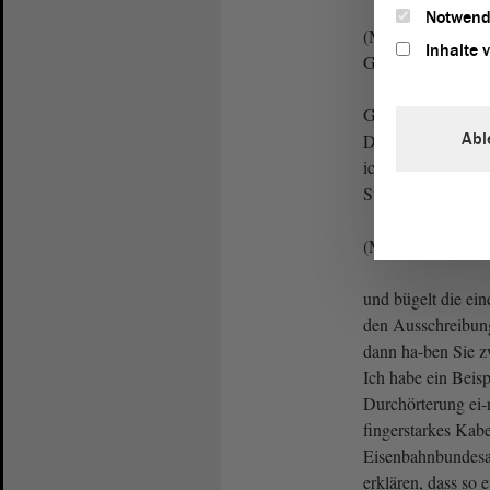
Notwend
(Matthias Büttner,
Inhalte 
Genauso ist es!)
Glasfaser. Wenn Si
Abl
Dorfwinkel legen 
ich muss sagen, un
Stelle fleißig unt
(Matthias Büttner,
und bügelt die ein
den Ausschreibun
dann ha-ben Sie zw
Ich habe ein Beisp
Durchörterung ei
fingerstarkes Kab
Eisenbahnbundesam
erklären, dass so