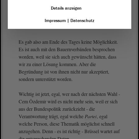
sie stellen am Ende im Vermittlungsausschuss die
Details anzeigen
Voten der Länder dar , zu empfehlen, eine Sitzung
durchzuführen, um final eine Lösung zu
Impressum
|
Datenschutz
beschließen.
Es gab also am Ende des Tages keine Möglichkeit.
Es ist auch mit den Bauernverbänden besprochen
worden, weil sie sich auch gewünscht hätten, dass
wir zu einer Lösung kommen. Aber die
Begründung ist von ihnen nicht nur akzeptiert,
sondern unterstützt worden.
Wichtig ist jetzt, egal, wer nach der nächsten Wahl -
Cem Özdemir wird es nicht mehr sein, weil er sich
aus der Bundespolitik zurückzieht - die
Verantwortung trägt, egal welche
Partei
, egal
welche Person, diese Thematik möglichst schnell
anzugehen. Denn - es ist richtig - Brüssel wartet auf
die entsprechenden Daten.