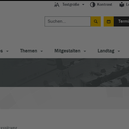
Textgröße
Kontrast
L
Term
es
Themen
Mitgestalten
Landtag
gssitzung