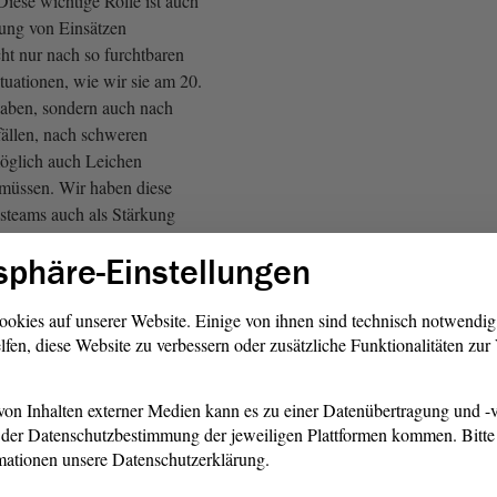
iese wichtige Rolle ist auch
tung von Einsätzen
cht nur nach so furchtbaren
tuationen, wie wir sie am 20.
aben, sondern auch nach
ällen, nach schweren
glich auch Leichen
müssen. Wir haben diese
nsteams auch als Stärkung
tzkräfte.
sphäre-Einstellungen
eswegen im Land gemeinsam
ht, die psychosoziale
ookies auf unserer Website. Einige von ihnen sind technisch notwendi
lfen, diese Website zu verbessern oder zusätzliche Funktionalitäten zu
 im Land besser aufzustellen.
der Neustrukturierung der
nenministerium ganz bewusst
on Inhalten externer Medien kann es zu einer Datenübertragung und -v
gter für die psychosoziale
der Datenschutzbestimmung der jeweiligen Plattformen kommen. Bitte 
g geschaffen worden.
mationen unsere Datenschutzerklärung.