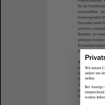
Feuerwehrkräfte. D
für die Nachberei
unverzichtbar - ni
herausragenden Si
Dezember erlebt h
schweren Autounf
Bränden, wo womö
geborgen werden 
Kriseninterventio
aller übrigen Einsa
Privat
Wir haben uns d
auf den Weg gemac
Wir nutzen C
andere uns he
Notfallversorgung
stellen.
Deswegen ist mit 
Abteilung 5 im In
Bei Anzeige v
ein Landesbeauftra
entsprechend 
Notfallversorgun
weitere Infor