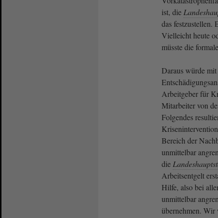
Vorkatastrophenfa
ist, die
Landeshaup
das festzustellen.
Vielleicht heute o
müsste die formale
Daraus würde mit 
Entschädigungsan
Arbeitgeber für K
Mitarbeiter von der
Folgendes resulti
Kriseninterventio
Bereich der Nachba
unmittelbar angre
die
Landeshauptst
Arbeitsentgelt erst
Hilfe, also bei all
unmittelbar angre
übernehmen. Wir w