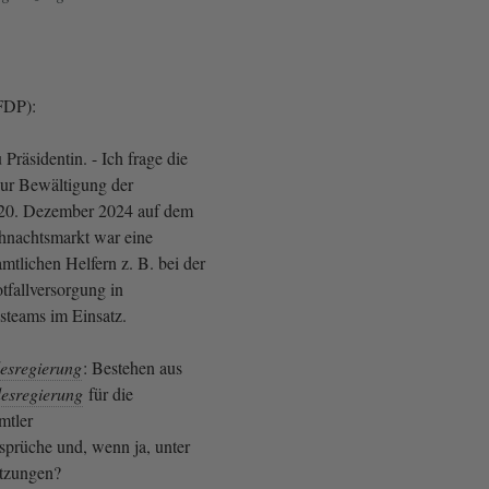
FDP):
Präsidentin. - Ich frage die
Zur Bewältigung der
20. Dezember 2024 auf dem
nachtsmarkt war eine
mtlichen Helfern z. B. bei der
tfallversorgung in
nsteams im Einsatz.
esregierung
: Bestehen aus
esregierung
für die
mtler
prüche und, wenn ja, unter
tzungen?