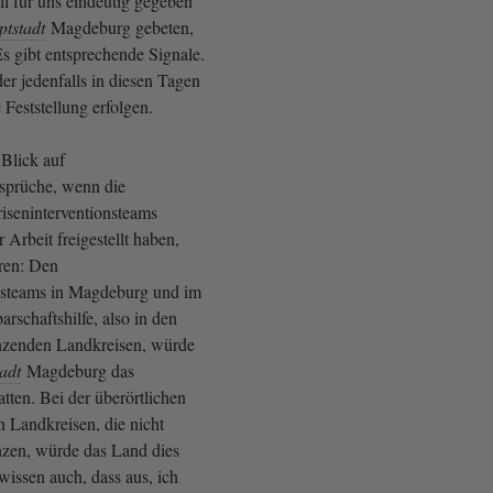
ll für uns eindeutig gegeben
tstadt
Magdeburg gebeten,
 Es gibt entsprechende Signale.
der jedenfalls in diesen Tagen
 Feststellung erfolgen.
Blick auf
sprüche, wenn die
riseninterventionsteams
 Arbeit freigestellt haben,
eren: Den
nsteams in Magdeburg und im
rschaftshilfe, also in den
nzenden Landkreisen, würde
adt
Magdeburg das
atten. Bei der überörtlichen
en Landkreisen, die nicht
nzen, würde das Land dies
issen auch, dass aus, ich