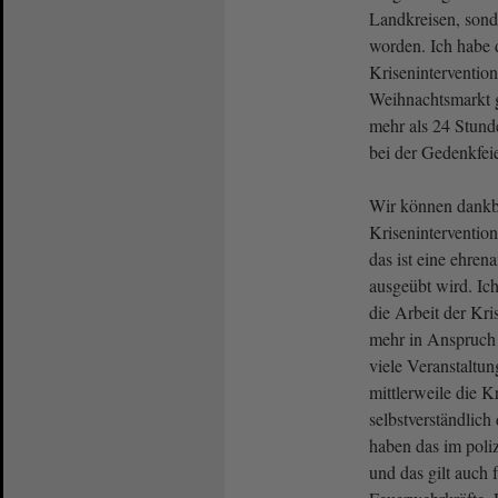
Landkreisen, sond
worden. Ich habe d
Kriseninterventio
Weihnachtsmarkt g
mehr als 24 Stund
bei der Gedenkfe
Wir können dankba
Kriseninterventio
das ist eine ehrena
ausgeübt wird. Ich
die Arbeit der Kr
mehr in Anspruch
viele Veranstaltu
mittlerweile die K
selbstverständlic
haben das im poli
und das gilt auch 