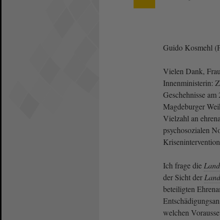
Guido Kosmehl (
Vielen Dank, Frau 
Innenministerin: 
Geschehnisse am 
Magdeburger Weih
Vielzahl an ehrena
psychosozialen No
Kriseninterventio
Ich frage die
Land
der Sicht der
Land
beteiligten Ehrena
Entschädigungsans
welchen Vorausse