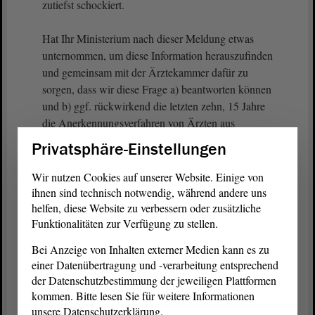
zutiefst schockiert.
Hat Ihr Ministerium nach dieser Meldung etwas
unternommen, um diese Information herauszufinden
und gemeinsam mit der Ärztekammer dafür zu
sorgen, dass wir diese Frage a) beantworten können
und b) ggf. rückwirkend die letzten zehn, 15 Jahre
die Anerkennungsverfahren von Ärzten aus
Drittstaaten noch einmal bearbeiten und überprüfen,
Privatsphäre-Einstellungen
damit so etwas nie wieder passiert?
Wir nutzen Cookies auf unserer Website. Einige von
ihnen sind technisch notwendig, während andere uns
Vizepräsidentin Anne-Marie Keding:
helfen, diese Website zu verbessern oder zusätzliche
Funktionalitäten zur Verfügung zu stellen.
Frau Ministerin.
Bei Anzeige von Inhalten externer Medien kann es zu
einer Datenübertragung und -verarbeitung entsprechend
der Datenschutzbestimmung der jeweiligen Plattformen
Petra Grimm-Benne (Ministerin für Arbeit,
kommen. Bitte lesen Sie für weitere Informationen
Soziales, Gesundheit und Gleichstellung):
unsere Datenschutzerklärung.