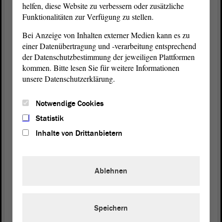
helfen, diese Website zu verbessern oder zusätzliche
Dr. Hans-Thomas Tillschneider (AfD):
Funktionalitäten zur Verfügung zu stellen.
Bei Anzeige von Inhalten externer Medien kann es zu
Ja, eine Zwischenintervention.
einer Datenübertragung und -verarbeitung entsprechend
der Datenschutzbestimmung der jeweiligen Plattformen
kommen. Bitte lesen Sie für weitere Informationen
Vizepräsidentin Anne-Marie Keding:
unsere Datenschutzerklärung.
Bitte.
Notwendige Cookies
Statistik
Dr. Hans-Thomas Tillschneider (AfD):
Inhalte von Drittanbietern
Ja, die grüne Wut gegen unseren
Antrag
rührt
einfach daher, dass dieser
Antrag
Ihr
Ablehnen
Verdummungswerk durchkreuzen würde.
(Olaf Meister, GRÜNE, lacht)
Speichern