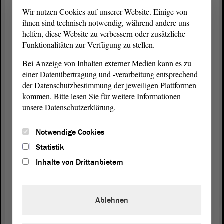
pädagogischen Einrichtung permanent und bei allen
Wir nutzen Cookies auf unserer Website. Einige von
Aktivitäten durchdringen sollen.
ihnen sind technisch notwendig, während andere uns
helfen, diese Website zu verbessern oder zusätzliche
Im Bildungsbereich „Sprache und Kommunikation“
Funktionalitäten zur Verfügung zu stellen.
wird es konkrete Arbeitshinweise zu Büchern in
Bei Anzeige von Inhalten externer Medien kann es zu
Kindertageseinrichtungen und zum Vorlesen geben.
einer Datenübertragung und -verarbeitung entsprechend
Und zusätzlich wird auch die Partnerschaft mit den
der Datenschutzbestimmung der jeweiligen Plattformen
Familien betont und beschrieben, da gute und
kommen. Bitte lesen Sie für weitere Informationen
kontinuierliche sprachliche Bildung nur gemeinsam
unsere Datenschutzerklärung.
mit den Familien realisiert werden kann.
Notwendige Cookies
(Zustimmung von Konstantin Pott, FDP)
Statistik
Wir haben ja morgen früh noch einmal die
Inhalte von Drittanbietern
Möglichkeit, nicht nur das Bemühen zur Förderung
des Vorlesens, sondern über Sprachentwicklung
und Sprachförderung in Kitas zu reden, und auch
Ablehnen
über Sprachstandserhebungen. Ich denke, morgen
können wir das, was wir mit dem Vorlesen