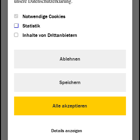
unsere Datenschutzerklärung.
Notwendige Cookies
Statistik
Inhalte von Drittanbietern
Ablehnen
Speichern
Postanschrift
von Sachsen-Anhalt
Landtag
Domplatz 6–9
Alle akzeptieren
39104 Magdeburg
Wegbeschreibung
Details anzeigen
Auf Google Maps