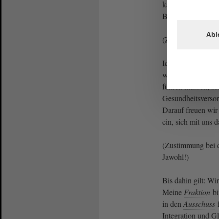
kann auch sagen: E
Brise.
Abl
(Zustimmung bei 
Ich bin mir sehr si
werden wir diese 
führen müssen, son
Gesundheitsversor
Darauf freuen wir 
ein, sich mit uns 
(Zustimmung bei 
Jawohl!)
Bis dahin gilt: Wi
Meine
Fraktion
bi
in den
Ausschuss
f
Integration und Gl