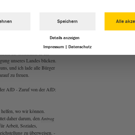
s weht eine steife rechte
ehnen
Speichern
Alle akze
der AfD)
Details anzeigen
cher: In ein paar Jahren
Art von Debatten nicht mehr
Impressum
|
Datenschutz
dern zuversichtlich in die
gung unseres Landes blicken.
uns, und ich lade alle Bürger
darauf zu freuen.
der AfD - Zuruf von der AfD:
r helfen, wo wir können.
ttet daher darum, den
Antrag
ür Arbeit, Soziales,
eichstellung zu überweisen. -