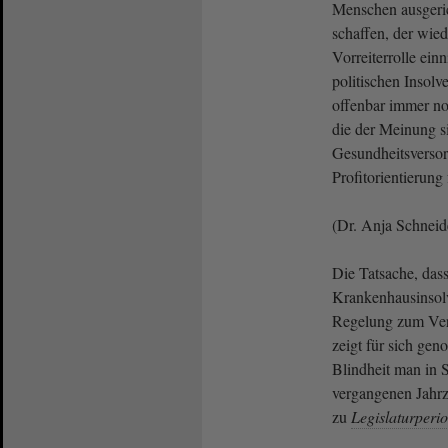
Menschen ausgeric
schaffen, der wied
Vorreiterrolle ein
politischen Insolv
offenbar immer noc
die der Meinung si
Gesundheitsverso
Profitorientierung 
(Dr. Anja Schnei
Die Tatsache, dass
Krankenhausinsol
Regelung zum Verb
zeigt für sich ge
Blindheit man in 
vergangenen Jahr
zu
Legislaturperi