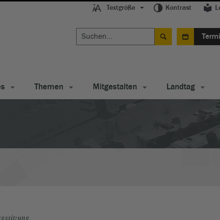
Textgröße
Kontrast
L
Term
es
Themen
Mitgestalten
Landtag
gssitzung