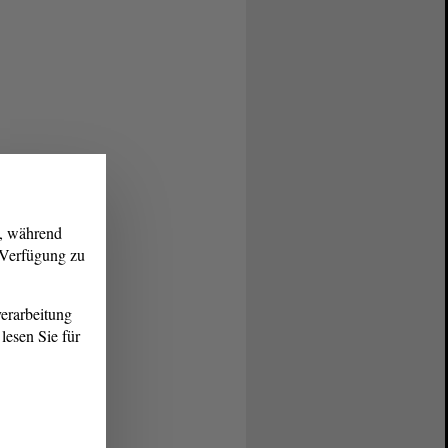
g, während
r Verfügung zu
erarbeitung
lesen Sie für