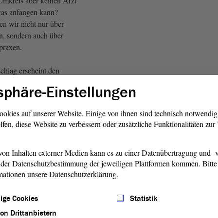
 Umkreis aber keinen Arzt
twas anfangen kann?
en wir nicht nur über
en, sondern auch über
praxen.
chlag erscheint den
makumpels in der
sphäre-Einstellungen
ielleicht absurd, aber wie
e medizinische Versorgung an
ookies auf unserer Website. Einige von ihnen sind technisch notwendi
 Bedürfnissen der Menschen
lfen, diese Website zu verbessern oder zusätzliche Funktionalitäten zu
att sie zum Spekulationsobjekt
 Lobbyisten zu machen.
on Inhalten externer Medien kann es zu einer Datenübertragung und -v
der Datenschutzbestimmung der jeweiligen Plattformen kommen. Bitte 
der AfD)
mationen unsere Datenschutzerklärung.
der eine oder andere dürfte
ige Cookies
Statistik
mmen haben: In Deutschland
sich gerade der Wind. Man
von Drittanbietern