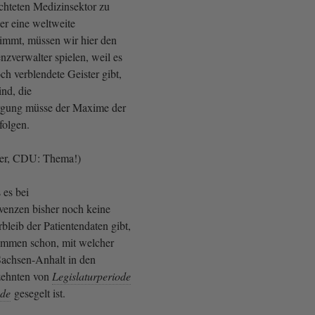
hteten Medizinsektor zu
er eine weltweite
nimmt, müssen wir hier den
enzverwalter spielen, weil es
h verblendete Geister gibt,
nd, die
rgung müsse der Maxime der
folgen.
der, CDU: Thema!)
 es bei
venzen bisher noch keine
leib der Patientendaten gibt,
nommen schon, mit welcher
Sachsen-Anhalt in den
zehnten von
Legislaturperiode
ode
gesegelt ist.