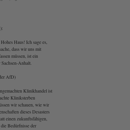
D):
 Hohes Haus! Ich sage es,
tsache, dass wir uns mit
assen müssen, ist ein
 Sachsen-Anhalt.
der AfD)
gemachten Klinikhandel ist
chte Kliniksterben
üssen wir schauen, wie wir
enschaften dieses Desasters
tt einen zukunftsfähigen,
die Bedürfnisse der