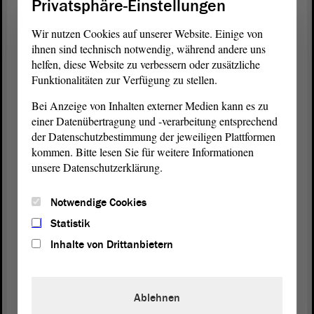
Privatsphäre-Einstellungen
die Kosten zur weiteren Aufbewahrung bzw. zur
Digitalisierung nicht durch den Insolvenzverwalter
Wir nutzen Cookies auf unserer Website. Einige von
getragen werden können. Vonseiten des
ihnen sind technisch notwendig, während andere uns
Sozialministeriums muss also zeitnah geprüft und
helfen, diese Website zu verbessern oder zusätzliche
auch abgestimmt werden, ob bspw. die Errichtung
Funktionalitäten zur Verfügung zu stellen.
eines Patientenakten-Sicherungsfonds hilfreich sein
Bei Anzeige von Inhalten externer Medien kann es zu
kann. Dies baut allerdings auf die Bereitschaft der
einer Datenübertragung und -verarbeitung entsprechend
Krankenhausträger, die Grundeinlage zur
der Datenschutzbestimmung der jeweiligen Plattformen
Errichtung eines solchen Fonds zu leisten.
kommen. Bitte lesen Sie für weitere Informationen
unsere Datenschutzerklärung.
Voraussetzung hierfür wäre ein Mehrwert für die
Krankenhäuser, z. B. eine Arbeitserleichterung,
Notwendige Cookies
Bürokratieabbau und nicht -aufbau und vor allem
Rechtsklarheit und Rechtssicherheit. Es gibt noch
Statistik
mehrere denkbare Lösungsansätze, die eruiert
Inhalte von Drittanbietern
werden müssen. Letztendlich - das hat die
Gesundheitsministerin ebenfalls bereits betont -
bedarf es einer Verankerung der künftigen
Ablehnen
Maßnahmen im Krankenhausgesetz von Sachsen-