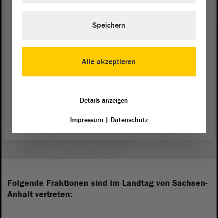
Anhalt.
Speichern
Wir bitten um Zustimmung zum Alternativantrag
der Koalitionsfraktionen. - Vielen Dank.
Alle akzeptieren
Zurück zur Landtagssitzung
Details anzeigen
Impressum
|
Datenschutz
Folgende Fraktionen sind im Landtag von Sachsen-
Anhalt vertreten: