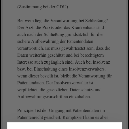
(Zustimmung bei der CDU)
Bei wem liegt die Verantwortung bei Schließung? -
Der Arzt, die Praxis oder das Krankenhaus sind
auch nach der Schließung grundsätzlich für die
sichere Aufbewahrung der Patientendaten
verantwortlich. Es muss gewährleistet sein, dass die
Daten weiterhin geschützt und bei berechtigtem
Interesse auch zugänglich sind. Auch bei Insolvenz
bzw. bei Einschaltung eines Insolvenzverwalters,
wenn dieser bestellt ist, bleibt die Verantwortung für
Patientendaten. Der Insolvenzverwalter ist
verpflichtet, die gesetzlichen Datenschutz- und
Aufbewahrungsvorschriften einzuhalten.
Prinzipiell ist der Umgang mit Patientendaten im
Patientenrecht gesichert. Kompliziert kann es aber
bspw. dann werden, wenn mangels Insolvenzmasse