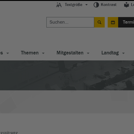
Textgröße
Kontrast
L
Term
es
Themen
Mitgestalten
Landtag
gssitzung