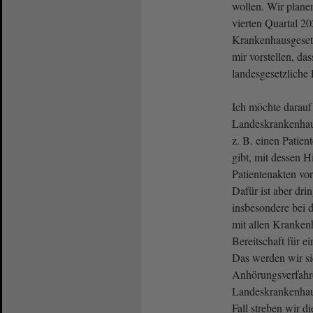
wollen. Wir planen
vierten Quartal 20
Krankenhausgesetz
mir vorstellen, da
landesgesetzliche
Ich möchte darauf
Landeskrankenhau
z. B. einen Patie
gibt, mit dessen H
Patientenakten v
Dafür ist aber dri
insbesondere bei 
mit allen Kranken
Bereitschaft für e
Das werden wir si
Anhörungsverfah
Landeskrankenhau
Fall streben wir d