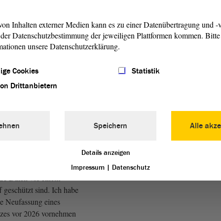
uhalten sind, und sie hierfür
on Inhalten externer Medien kann es zu einer Datenübertragung und -v
der Datenschutzbestimmung der jeweiligen Plattformen kommen. Bitte 
ist es, sensible
mationen unsere Datenschutzerklärung.
, die Auskunft über den
d einer Person geben,
ige Cookies
Statistik
ch zu schützen, sodass für die
atienten keine Nachteile
von Drittanbietern
vollziehen, dass es
ehnen
Speichern
Alle akze
n kann, dass Patientinnen und
 einer Schließung oder
Details anzeigen
esten einheitlichen
ennen und nicht hinreichend
Impressum
|
Datenschutz
ihre Daten vor einem
 geschützt sind. Ich habe
ie Neufassung eines
zes vor 2026 vornehmen