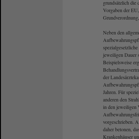
grundsätzlich die 
Vorgaben der EU,
Grundverordnung
Neben den allgeme
Aufbewahrungspfli
spezialgesetzliche 
jeweiligen Dauer s
Beispielsweise er
Behandlungsvertr
der Landesärztek
Aufbewahrungspfl
Jahren. Für spezi
anderen den Strah
in den jeweiligen
Aufbewahrungsfris
vorgeschrieben. An
daher betonen, das
Krankenhäuser und