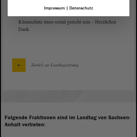
zentralen Baustein für gesellschaftliche Akzeptanz
Impressum
|
Datenschutz
von Klimaschutz. Klimaschutz lohnt sich.
Klimaschutz muss sozial gerecht sein. - Herzlichen
Dank.
Zurück zur Landtagssitzung
Folgende Fraktionen sind im Landtag von Sachsen-
Anhalt vertreten: