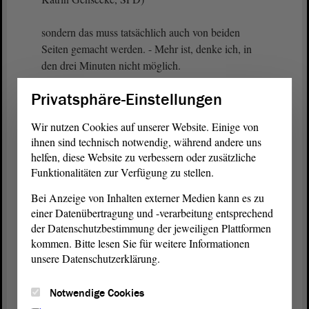
sondern das muss tatsächlich auch von beiden
Seiten gemacht werden. - Mehr ist, denke ich, in
den drei Minuten nicht möglich.
Privatsphäre-Einstellungen
Vizepräsidentin Anne-Marie Keding:
Wir nutzen Cookies auf unserer Website. Einige von
ihnen sind technisch notwendig, während andere uns
Frau Ministerin, es gibt eine Zwischenintervention
helfen, diese Website zu verbessern oder zusätzliche
von Frau Anger, sodass sich das doch noch etwas
Funktionalitäten zur Verfügung zu stellen.
verlängert. - Frau Anger, bitte.
Bei Anzeige von Inhalten externer Medien kann es zu
einer Datenübertragung und -verarbeitung entsprechend
der Datenschutzbestimmung der jeweiligen Plattformen
Nicole Anger (Die Linke):
kommen. Bitte lesen Sie für weitere Informationen
unsere Datenschutzerklärung.
Vielen Dank, Frau Präsidentin. - Ich muss leider
etwas richtigstellen.
Notwendige Cookies