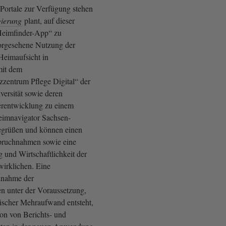
ortale zur Verfügung stehen
ierung
plant, auf dieser
Heimfinder-App“ zu
orgesehene Nutzung der
Heimaufsicht in
mit dem
zentrum Pflege Digital“ der
versität sowie deren
erentwicklung zu einem
heimnavigator Sachsen-
egrüßen und können einen
spruchnahmen sowie eine
 und Wirtschaftlichkeit der
wirklichen. Eine
ilnahme der
en unter der Voraussetzung,
tischer Mehraufwand entsteht,
ion von Berichts- und