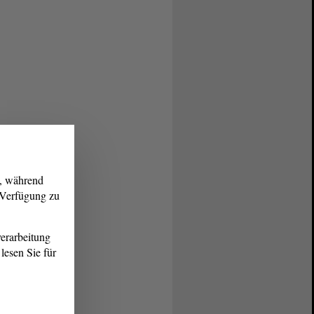
g, während
r Verfügung zu
erarbeitung
lesen Sie für