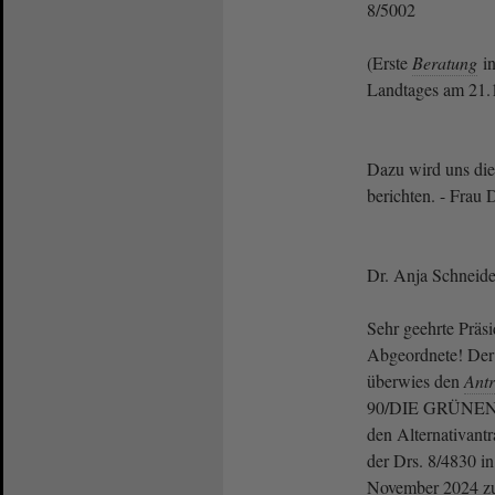
8/5002
(Erste
Beratung
in
Landtages am 21.
Dazu wird uns die
berichten. - Frau 
Dr. Anja Schneider
Sehr geehrte Präsi
Abgeordnete! De
überwies den
Ant
90/DIE GRÜNEN i
den Alternativant
der Drs. 8/4830 in
November 2024 z