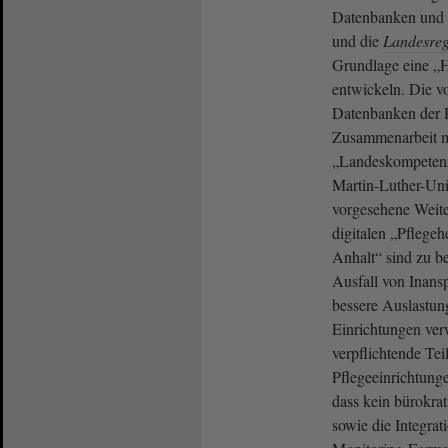
Datenbanken und P
und die
Landesreg
Grundlage eine „
entwickeln. Die v
Datenbanken der 
Zusammenarbeit 
„Landeskompetenz
Martin-Luther-Uni
vorgesehene Weit
digitalen „Pflege
Anhalt“ sind zu b
Ausfall von Inan
bessere Auslastung
Einrichtungen ver
verpflichtende Te
Pflegeeinrichtung
dass kein bürokra
sowie die Integrat