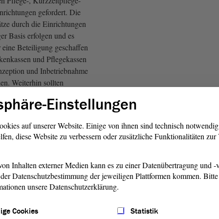
ren Pflege-, Kurzzeitpflege-
nrichtungen gefordert. Die
ätze durch die Einrichtungen
iger Basis erfolgen und es
r eine Beteiligung geschaffen
kenkassen und Pflegekassen
onzeption und Inbetriebnahme
n. Weiterhin sollten
lanten Pflegediensten,
sphäre-Einstellungen
 bei kurzfristigen Bedarfen,
n sowie gemeindebasierte
ookies auf unserer Website. Einige von ihnen sind technisch notwendi
ebote dort aufgegriffen
lfen, diese Website zu verbessern oder zusätzliche Funktionalitäten zu
strukturen, wie spezielle
nd Notfallkoordinatoren,
Zudem wurde eine kostenfreie
on Inhalten externer Medien kann es zu einer Datenübertragung und -v
der Datenschutzbestimmung der jeweiligen Plattformen kommen. Bitte 
offene und Angehörige
mationen unsere Datenschutzerklärung.
ige Cookies
Statistik
egen und Kolleginnen! Der