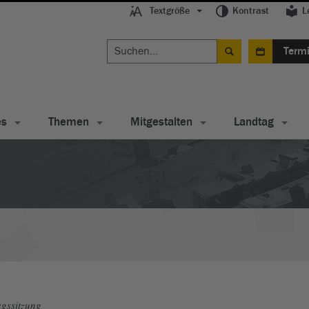
Textgröße
Kontrast
L
Term
es
Themen
Mitgestalten
Landtag
gssitzung