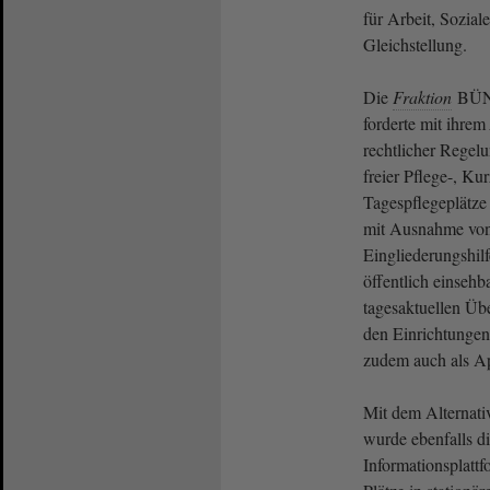
für Arbeit, Sozial
Gleichstellung.
Die
Fraktion
BÜN
forderte mit ihrem
rechtlicher Regelu
freier Pflege-, Ku
Tagespflegeplätze 
mit Ausnahme von
Eingliederungshilf
öffentlich einsehb
tagesaktuellen Übe
den Einrichtungen
zudem auch als Ap
Mit dem Alternati
wurde ebenfalls d
Informationsplattf