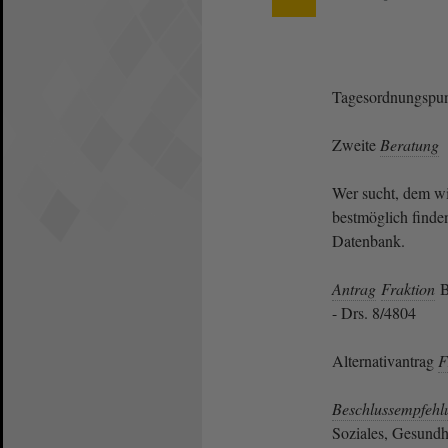
Tagesordnungspun
Zweite
Beratung
Wer sucht, dem wi
bestmöglich finde
Datenbank.
Antrag
Fraktion
B
- Drs. 8/4804
Alternativantrag
F
Beschlussempfehl
Soziales, Gesundhe