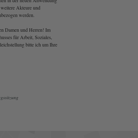
ten in der neuen Anwendung
d weitere Akteure und
inbezogen werden.
ten Damen und Herren! Im
sses für Arbeit, Soziales,
ichstellung bitte ich um Ihre
gssitzung