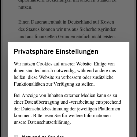
nutzen.
Einen Daueraufenthalt in Deutschland auf Kosten
des Staates können wir uns aus Sicherheitsgründen
und aus finanziellen Gründen einfach nicht leisten.
Privatsphäre-Einstellungen
(Zustimmung bei der CDU und von Andreas
Silbersack, FDP)
Wir nutzen Cookies auf unserer Website. Einige von
ihnen sind technisch notwendig, während andere uns
Denn die Integrationsmöglichkeiten in den
helfen, diese Website zu verbessern oder zusätzliche
Kommunen und die finanziellen Möglichkeiten des
Funktionalitäten zur Verfügung zu stellen.
Sozialstaates sind begrenzt. Deshalb sind freiwillige
Bei Anzeige von Inhalten externer Medien kann es zu
Aufnahmen durch den Bund auf Kosten der Länder
einer Datenübertragung und -verarbeitung entsprechend
kontraproduktiv und abzulehnen.
der Datenschutzbestimmung der jeweiligen Plattformen
kommen. Bitte lesen Sie für weitere Informationen
Ich bitte um Zustimmung zu unserer
unsere Datenschutzerklärung.
Beschlussempfehlung
. - Herzlichen Dank.