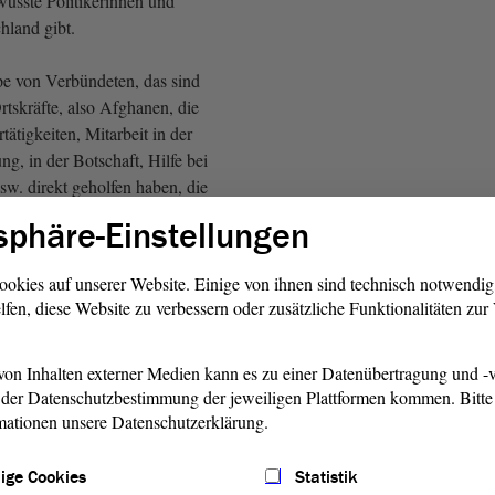
usste Politikerinnen und
chland gibt.
pe von Verbündeten, das sind
tskräfte, also Afghanen, die
ätigkeiten, Mitarbeit in der
ng, in der Botschaft, Hilfe bei
w. direkt geholfen haben, die
in Afghanistan überhaupt erst
sphäre-Einstellungen
zu machen. Diese Menschen
einmal betonen haben ihr
ookies auf unserer Website. Einige von ihnen sind technisch notwendi
nd zwar für unsere Bürgerinnen
lfen, diese Website zu verbessern oder zusätzliche Funktionalitäten zu
nsere Soldatinnen und
on Inhalten externer Medien kann es zu einer Datenübertragung und -v
der Datenschutzbestimmung der jeweiligen Plattformen kommen. Bitte 
Eva von Angern, Die Linke)
mationen unsere Datenschutzerklärung.
m Gegenzug versprochen, für
ige Cookies
Statistik
u sorgen. Meine
Fraktion
findet