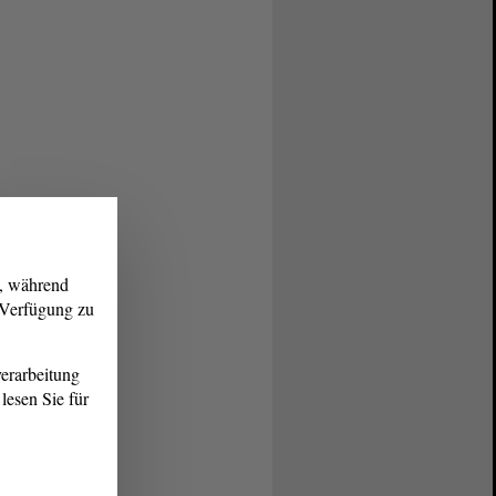
g, während
r Verfügung zu
erarbeitung
lesen Sie für