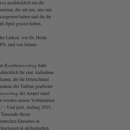
 es ausdrücklich um die
anistan, die mit uns, also mit
kooperiert haben und die ihr
fs Spiel gesetzt haben.
er Linken, von Dr. Heide
SPD, und von Juliane
 Im
Koalitionsvertrag
hatte
sdrücklich für eine Aufnahme
kannt, die für Deutschland
nahme der Taliban gearbeitet
onsvertrag
der Ampel stand
ir werden unsere Verbündeten
.“ - Und jetzt, Anfang 2025,
 Tausende dieser
eutschen Einsatzes in
ckgelassen in afghanischen