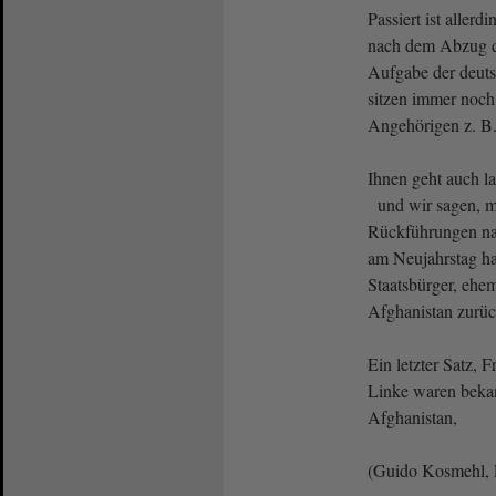
Passiert ist allerd
nach dem Abzug d
Aufgabe der deuts
sitzen immer noch 
Angehörigen z. B.
Ihnen geht auch l
und wir sagen, mi
Rückführungen nac
am Neujahrstag ha
Staatsbürger, ehem
Afghanistan zurü
Ein letzter Satz, F
Linke waren bekan
Afghanistan,
(Guido Kosmehl, F