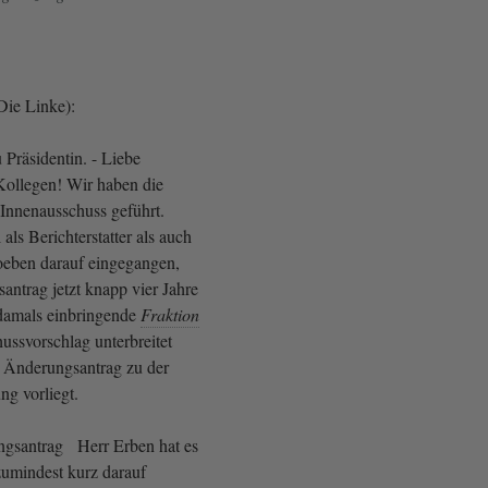
Die Linke):
 Präsidentin. - Liebe
ollegen! Wir haben die
Innenausschuss geführt.
als Berichterstatter als auch
oeben darauf eingegangen,
antrag jetzt knapp vier Jahre
s damals einbringende
Fraktion
ussvorschlag unterbreitet
ls Änderungsantrag zu der
g vorliegt.
ngsantrag Herr Erben hat es
 zumindest kurz darauf