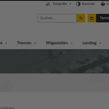
Textgröße
Kontrast
L
Term
es
Themen
Mitgestalten
Landtag
gssitzung