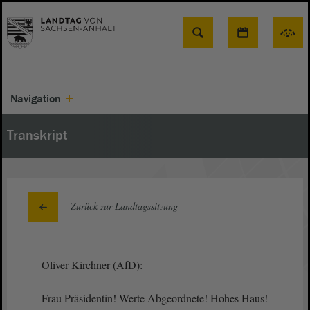
Suche
Navigation
Transkript
Zurück zur Landtagssitzung
Oliver Kirchner (AfD):
Frau Präsidentin! Werte Abgeordnete! Hohes Haus!