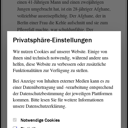
einen 41-Jährigen Mann und einen zweijährigen
Jungen umgebracht hat, ist ein 28-jähriger Afghane,
vollziehbar ausreisepflichtig. Der Afghane, der in
Berlin einer Frau die Kehle aufschnitt und sie zum
Pflegefall machte, war schuldunfähig. Der
Afghane, der in Leipzig eine Frau auf offener
Privatsphäre-Einstellungen
Straße vergewaltigte, war schuldunfähig. Der
Afghane, der in Vorarlberg einen Mann tötete, war
Wir nutzen Cookies auf unserer Website. Einige von
schuldunfähig. Der Attentäter von Mannheim, der
ihnen sind technisch notwendig, während andere uns
Michael S. niederstach und danach den Polizisten
helfen, diese Website zu verbessern oder zusätzliche
Funktionalitäten zur Verfügung zu stellen.
Rouven L. mit Kopfstichen ermordete, war
Afghane. Der Afghane, der sein Opfer in
Bei Anzeige von Inhalten externer Medien kann es zu
Reutlingen beim Spazierengehen mit zwei Stichen
einer Datenübertragung und -verarbeitung entsprechend
ins Herz tötete, war schon zuvor auffällig. Der
der Datenschutzbestimmung der jeweiligen Plattformen
Afghane, der seine schwangere Frau in Bad
kommen. Bitte lesen Sie für weitere Informationen
Salzuflen mutmaßlich ermordete, stellte sich danach
unsere Datenschutzerklärung.
der Polizei. Der Afghane, der Mia in Kandel
ermordete, war ein unbegleiteter minderjähriger
Notwendige Cookies
Zuwanderer. Der Afghane, der mit drei anderen