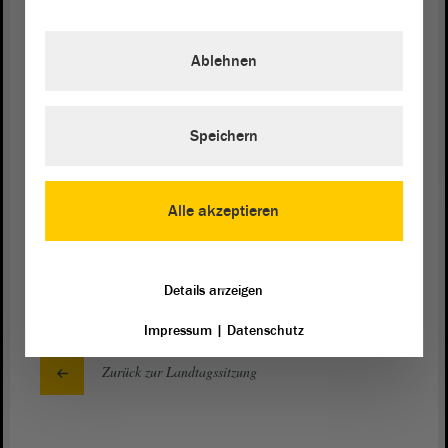
Tätigkeiten in den Kommunen um rund 20 %.
Ablehnen
Bei der folgenden Abstimmung wurde die Ihnen in
der Drs. 8/4996 vorliegende
Beschlussempfehlung
mit 12 : 0 : 1 Stimmen verabschiedet.
Speichern
Meine sehr geehrten Damen und Herren! Im
Namen des Ausschusses für Inneres und Sport bitte
ich Sie um Zustimmung zu dieser
Alle akzeptieren
Beschlussempfehlung
. - Vielen Dank für Ihre
Aufmerksamkeit.
Details anzeigen
Impressum
|
Datenschutz
Zurück zur Landtagssitzung