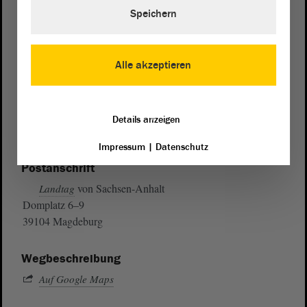
Speichern
Alle akzeptieren
Details anzeigen
Impressum
|
Datenschutz
Postanschrift
von Sachsen-Anhalt
Landtag
Domplatz 6–9
39104 Magdeburg
Wegbeschreibung
Auf Google Maps