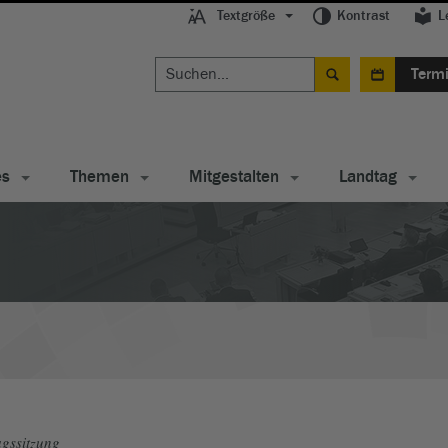
Textgröße
Kontrast
L
Term
es
Themen
Mitgestalten
Landtag
gssitzung