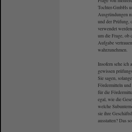
Frage von mehrer
Tochter-GmbHs un
Ausgründungen ni
und der Prüfung, o
verwendet werden,
um die Frage, ob d
Aufgabe vertrauen
wahrzunehmen.
Insofern sehe ich 
gewissen prüfung
Sie sagen, solang
Fördermitteln un
für die Fördermitt
egal, wie die Gese
welche Subuntern
sie ihre Geschäft
ausstatten? Das so