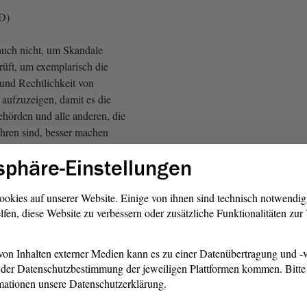
fD)
 auch nicht, um Skandale
rüft, um exemplarisch die
 und Rechtlichkeit von
aufzuzeigen, damit es die
hörden und alle anderen, die
ahren sind, besser machen
ein Rechnungsprüfungsamt und
sphäre-Einstellungen
s das, was Sie hier
ookies auf unserer Website. Einige von ihnen sind technisch notwendi
lfen, diese Website zu verbessern oder zusätzliche Funktionalitäten zu
im Ziel ganz nützlich sein,
infach nicht richtig. Damit wir
recht lange reden und uns
on Inhalten externer Medien kann es zu einer Datenübertragung und -v
enseitig verplausibilisieren
der Datenschutzbestimmung der jeweiligen Plattformen kommen. Bitte 
nn irgendwann alle begriffen
mationen unsere Datenschutzerklärung.
cht auch eines schönen Tages;