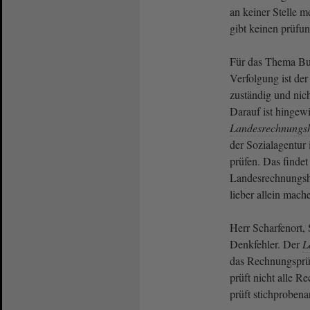
an keiner Stelle 
gibt keinen prüfu
Für das Thema Bu
Verfolgung ist de
zuständig und nic
Darauf ist hingew
Landesrechnungs
der Sozialagentur 
prüfen. Das findet
Landesrechnungsho
lieber allein mach
Herr Scharfenort, 
Denkfehler. Der
L
das Rechnungsprü
prüft nicht alle 
prüft stichprobenar