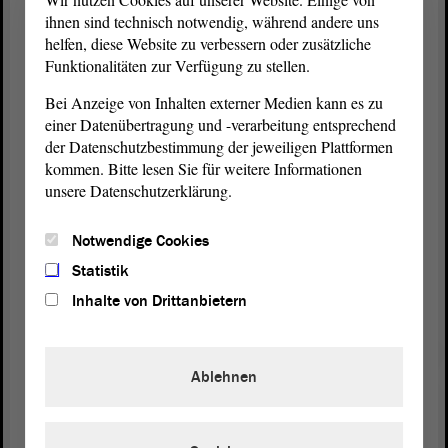
Einführung ist so sinnvoll wie auch überfällig.
ihnen sind technisch notwendig, während andere uns
helfen, diese Website zu verbessern oder zusätzliche
Zur ersten
Lesung
möchte ich an der Stelle auch
Funktionalitäten zur Verfügung zu stellen.
wegen der Zeit nicht gleich ins Detail gehen. Ich
Bei Anzeige von Inhalten externer Medien kann es zu
denke, die
Anhörung
zum Gesetzentwurf im
einer Datenübertragung und -verarbeitung entsprechend
Sozialausschuss wird uns Gelegenheit bieten,
der Datenschutzbestimmung der jeweiligen Plattformen
fachpolitisch, intensiv und fokussiert zu diskutieren,
kommen. Bitte lesen Sie für weitere Informationen
im Übrigen auch über die ausgesprochen
unsere Datenschutzerklärung.
begrüßenswerte Idee des Änderungsantrags der
Fraktion
Die Linke, ein Landesprogramm für
Notwendige Cookies
Schulsozialarbeit auch in Sachsen-Anhalt endlich
gesetzlich zu verankern, und zwar an der Stelle im
Statistik
KJHG.
Inhalte von Drittanbietern
(Zustimmung von Nicole Anger, Die Linke)
Ablehnen
An dieser Stelle bin ich heute erst einmal nur froh,
dass wir nun das
Gesetz
endlich ins Verfahren
bringen. - Vielen Dank dafür.